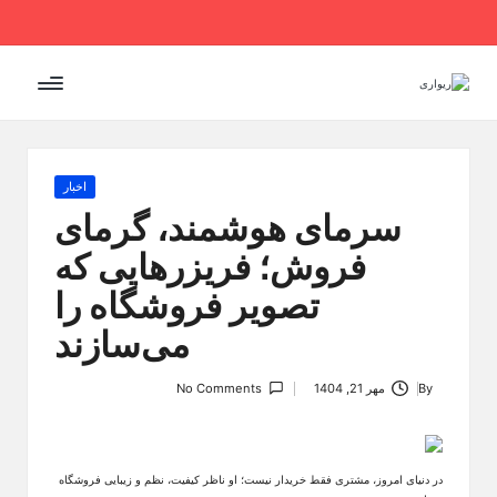
Ski
t
conten
Posted
اخبار
in
سرمای هوشمند، گرمای
فروش؛ فریزرهایی که
تصویر فروشگاه را
می‌سازند
By
مهر 21, 1404
No Comments
Posted
by
در دنیای امروز، مشتری فقط خریدار نیست؛ او ناظر کیفیت، نظم و زیبایی فروشگاه