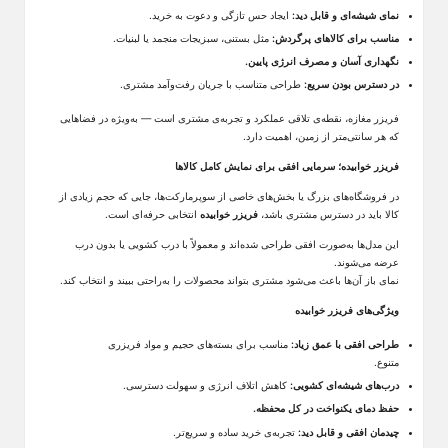
نمای شیشه‌ای و قابل دید
:
ایجاد حس تازگی و دعوت به خرید
.
مناسب برای کالاهای پرگردش
:
مثل بستنی، سبزیجات منجمد یا لبنیات
.
نگهداری آسان و مصرف انرژی پایین
.
در دسترس بودن سریع
:
طراحی متناسب با جریان رفت‌وآمد مشتری
.
فریزر مغازه، نقطه‌ی تلاقی عملکرد و تجربه‌ی مشتری است
—
به‌ویژه در فضاهایی
که هر سانتی‌متر از زمین، اهمیت دارد
.
فریزر خوابیده؛ سرمایی افقی برای نمایش کامل کالاها
در فروشگاه‌های بزرگ یا بخش‌های خاصی از سوپرمارکت‌ها، جایی که حجم زیادی از
کالا باید در دسترس مشتری باشد،
فریزر خوابیده
انتخابی حرفه‌ای است.
این مدل‌ها به‌صورت افقی طراحی شده‌اند و معمولاً با درب کشویی یا بدون درب
عرضه می‌شوند.
نمای باز آن‌ها باعث می‌شود مشتری بتواند محصولات را به‌راحتی ببیند و انتخاب کند
.
ویژگی‌های فریزر خوابیده
طراحی افقی با عمق زیاد:
مناسب برای بسته‌های حجیم و مواد فریزری
متنوع
.
درب‌های شیشه‌ای کشویی:
کاهش اتلاف انرژی و سهولت دسترسی
.
حفظ دمای یکنواخت در کل محفظه
.
چیدمان افقی و قابل دید:
تجربه‌ی خرید ساده و سریع‌تر
.