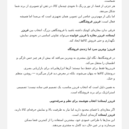
شماست.
هر جزئی از فضا، از نور و رنگ تا نحوه‌ی چیدمان کالا، در ذهن او تصویری از برند شما
شکل می‌دهد
.
اما یکی از مهم‌ترین عناصر این تصویر، همان تجهیزی است که بی‌صدا اما همیشه
فعال است
:
فریزر فروشگاهی
.
فرقی ندارد مغازه‌ای کوچک داشته باشید یا فروشگاهی بزرگ، انتخاب بین
فریزر
ایستاده، فریزر مغازه یا فریزر خوابیده
می‌تواند تفاوتی اساسی در نحوه‌ی نمایش،
نگهداری و حتی فروش کالاها ایجاد کند.
فریزر؛
ویترین
سرد اما زنده‌ی فروشگاه
در فروشگاه‌ها، نگاه اول مشتری به
ویترین
می‌افتد که بیش از هر چیز حس تازگی و
اطمینان را منتقل می‌کند
.
فریزرها فقط برای حفظ دما نیستند؛ آن‌ها ابزارهایی‌اند برای بازاریابی بصری
.
درونشان کالاها نه پنهان می‌شوند، بلکه در معرض دید قرار می‌گیرند
—
روشن، منظم
و خنک
.
به همین دلیل است که انتخاب فریزر مناسب، یک تصمیم فنی ساده نیست؛ تصمیمی
استراتژیک برای برند فروشگاه است.
فریزر ایستاده؛ انتخاب هوشمند برای نظم و صرفه‌جویی
اگر مغازه‌ای با فضای محدود دارید اما نیاز به ظرفیت بالا و نمایش حرفه‌ای کالا دارید،
فریزر ایستاده
گزینه‌ای ایده‌آل است.
این مدل‌ها با طراحی عمودی خود، بیشترین استفاده را از کمترین فضا ممکن
می‌سازند و در عین حال، دید کامل به مشتری می‌دهند
.