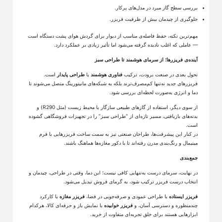
بررسی سطح گاز مبرد در مدل‌های پرکار.
جلوگیری از چیدمان بیش از ظرفیت فریزر.
مهم‌ترین نکته، حفظ فاصله‌ی مناسب از دیوار برای گردش هوای پشت دستگاه است
—
عاملی که اغلب نادیده گرفته می‌شود اما تأثیر زیادی بر عملکرد دارد
.
آینده‌ی فریزرها؛ از سرمای هوشمند تا طراحی سبز
تحول بعدی در صنعت برودت، ترکیب
فناوری هوشمند
با
طراحی پایدار
است.
فریزرهای جدید نه‌تنها کم‌مصرف‌ترند بلکه به شبکه‌های مانیتورینگ متصل می‌شوند تا
دما و انرژی به‌صورت لحظه‌ای بررسی شود
.
از سوی دیگر، استفاده از گازهای طبیعی سازگار با محیط زیست
(مثل
R290
)
و
بدنه‌های بازیافتی، مسیر تازه‌ای از “طراحی سبز” را در تجهیزات فروشگاهی گشوده
است
.
در کنار این پیشرفت‌ها، طراحان صنعتی نیز به سمت ساخت فریزرهایی با فرم
مینیمال و رنگ‌بندی مدرن رفته‌اند تا با دکور مغازه‌ها هماهنگ باشند
.
جمع‌بندی
در نهایت، سرمای درست به‌تنهایی کافی نیست؛ این دما، وقتی در طراحی، چیدمان و
انتخاب درست فریزر ترکیب شود، به گرمای فروش تبدیل می‌شود.
فریزر ایستاده
با طراحی عمودی و صرفه‌جویی در فضا،
فریزر مغازه
با کارکرد
چندمنظوره و دسترسی آسان، و
فریزر خوابیده
با نمایش باز و حرفه‌ای کالا، هرکدام
ابزارهایی هستند برای خلق تجربه‌ای متفاوت از خرید
.