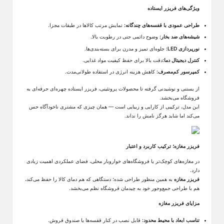
ویژگی‌های فریزر ایستاده
طراحی عمودی با قفسه‌های چندگانه:
نمایش مرتب کالاها در طبقات مجزا
.
شیشه‌های ضد بخار:
وضوح دائمی حتی در رطوبت بالا
.
نورپردازی
LED
:
جلوه‌ای تمیز و مدرن برای بسته‌بندی‌ها
.
کنترل دیجیتال دما:
دقت بالا برای حفظ کیفیت مواد غذایی
.
کمپرسور کم‌مصرف:
کاهش هزینه انرژی در استفاده طولانی‌مدت
.
از بستنی و نوشیدنی گرفته تا محصولات پروتئینی، فریزر ایستاده چهره‌ای حرفه‌ای به
فروشگاه می‌بخشد.
این مدل، ترکیبی از کارایی و زیبایی است
—
همان چیزی که مشتری ناخودآگاه حس
می‌کند اما شاید هرگز نامش را نداند
.
فریزر مغازه؛ ترکیب کاربرد و اعتبار
در مغازه‌های کوچک‌تر یا فروشگاه‌های خواروبار محلی، فضای عملکردی اهمیت زیادی
دارد.
فریزر مغازه
به همین منظور طراحی شده؛ دستگاهی که هم دمای کالا را حفظ می‌کند،
هم با طراحی جمع‌وجور خود به چیدمان فروشگاه نظم می‌بخشد
.
مزایای فریزر مغازه
تناسب ابعاد با محیط محدود
:
قابل نصب در کنار قفسه‌ها یا صندوق فروش
.