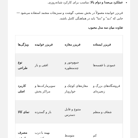
عملکرد بی‌صدا و دوام بالا:
مناسب برای کارکرد شبانه‌روزی
.
فریزر خوابیده معمولاً در بخش بستنی، گوشت و سبزیجات منجمد استفاده می‌شود
—
جایی که "دید" و "دما" باید در هماهنگی کامل باشند
.
تفاوت میان سه مدل محبوب
فریزر ایستاده
فریزر مغازه
فریزر خوابیده
ویژگی‌ها
جمع‌وجور و
نوع
عمودی با قفسه‌ها
افقی و باز
چندمنظوره
طراحی
فروشگاه‌های بزرگ و
مغازه‌های کوچک و
سوپرمارکت‌ها و
کاربرد
زنجیره‌ای
خواروبار
مراکز پخش
اصلی
متنوع و قابل
شفاف و منظم
باز و گسترده
نمای کالا
دسترس
بهینه با درب
مصرف
کم
متوسط
کشویی
انرژی