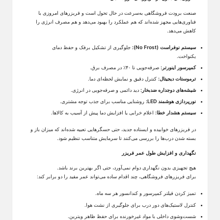
صنعت برودت فروشگاهی به‌سرعت در حال تحول است و فریزرهای امروزی با
فناوری‌هایی مجهز شده‌اند که هم عملکرد را بهبود می‌دهد و هم مصرف انرژی را
کاهش می‌دهد.
سیستم نوفراست
(No Frost)
:
جلوگیری از تشکیل برفک و حفظ دمای
یکنواخت
.
کمپرسور اینورتر:
صرفه‌جویی تا
۴۰
٪
در مصرف برق
.
ترموستات دیجیتال:
کنترل دقیق و نمایش لحظه‌ای دما
.
شیشه‌های دوجداره ضدبخار:
دید دائمی و صرفه‌جویی در انرژی
.
نورپردازی هوشمند
LED
:
روشنایی مناسب برای جذب توجه مشتری
.
سیستم هشدار خطا
:
اعلام خرابی یا افزایش دما پیش از آسیب به کالاها
.
در فریزرهای خوابیده و ایستاده جدید، حتی حسگرهایی تعبیه شده‌اند که میزان باز و
بسته شدن درب‌ها را بررسی می‌کنند تا سرمایش متناسب تنظیم شود.
نگهداری و افزایش طول عمر فریزر
هیچ تجهیزی بدون نگهداری دوام نمی‌آورد، حتی اگر بهترین برند باشد.
برای فریزرهای فروشگاهی، چند اقدام ساده می‌تواند عمر مفید را دو برابر کند:
تمیز کردن فیلتر کمپرسور و کندانسور هر سه ماه.
کنترل لاستیک‌های دور درب برای جلوگیری از نشت هوا.
شست‌وشوی داخلی با مواد غیرخورنده برای حفظ ظاهر
ویترین
.