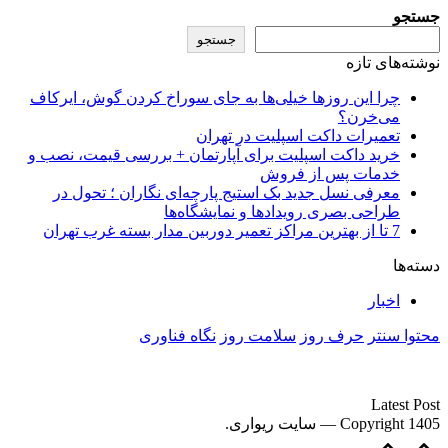
جستجو
جستجو
نوشته‌های تازه
چرا این روزها خیلی‌ها به جای سوراخ کردن گوش، ایرکاف
می‌خرن؟
تعمیرات داکت اسپلیت در تهران
خرید داکت اسپلیت برای آپارتمان + بررسی قیمت، نصب و
خدمات پس از فروش
معرفی نسل جدید بک استیج پارچه‌ای نگاران ؛ تحول در
طراحی بصری رویدادها و نمایشگاه‌ها
7 تا از بهترین مراکز تعمیر دوربین مدار بسته غرب تهران
دسته‌ها
اخبار
محتوا سنتر
حرف روز
سلامت روز
نگاه فناوری
سایت ریواری یه خبرخوان در حوزه اخبار است.
Latest Post
Copyright 1405 — سایت ریواری.
Scroll