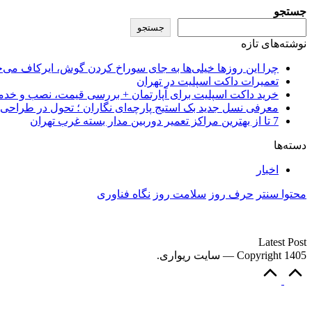
جستجو
جستجو
نوشته‌های تازه
چرا این روزها خیلی‌ها به جای سوراخ کردن گوش، ایرکاف می‌
تعمیرات داکت اسپلیت در تهران
خرید داکت اسپلیت برای آپارتمان + بررسی قیمت، نصب و خ
معرفی نسل جدید بک استیج پارچه‌ای نگاران ؛ تحول در طراحی ب
7 تا از بهترین مراکز تعمیر دوربین مدار بسته غرب تهران
دسته‌ها
اخبار
محتوا سنتر
حرف روز
سلامت روز
نگاه فناوری
سایت ریواری یه خبرخوان در حوزه اخبار است.
Latest Post
Copyright 1405 — سایت ریواری.
Scroll
to
Top