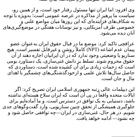
وی افزود: اما ایران تنها مسئول رفتار خود است، و از همین رو،
سیاست ما پرهیز از مذاکره در عرصه عمومی است؛ به‌ویژه با توجه
به شکاف‌های فزاینده‌ای که این روزها میان مواضع علنی و
خصوصی طرف آمریکایی، و نیز نوسانات هفتگی در موضع‌گیری‌های
آنان دیده می‌شود.
عراقچی تاکید کرد: موضع ما در قبال حقوق ایران به‌عنوان عضو
پیمان عدم اشاعه (NPT) کاملاً روشن و غیرقابل تفسیر است. هیچ
سناریو یا وضعیتی وجود ندارد که در آن ایرانیان اجازه دهند از آن
حقوق محروم شوند. تسلط بر دانش غنی‌سازی، یک دستاورد بومی
است که زحمات زیادی برای آن کشیده شده است، دستاوردی که
حاصل سال‌ها تلاش علمی و ازخودگذشتگی‌های چشمگیر با اهدای
مال و جان است.
این دیپلمات عالی رتبه جمهوری اسلامی ایران تصریح کرد: اگر
ایالات متحده واقعاً در پی آن است که ایران سلاح هسته‌ای نداشته
باشد، دستیابی به یک توافق در دسترس است، و ما آماده‌ایم برای
جلوگیری همیشگی از تحقق چنین سناریویی، وارد گفت‌وگوهای جدی
شویم. در هر حال، غنی‌سازی در ایران—چه توافقی حاصل شود و
چه نشود— ادامه خواهد یافت.