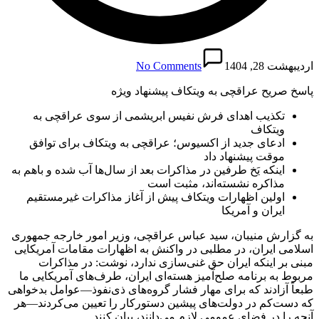
اردیبهشت 28, 1404
No Comments
پاسخ صریح عراقچی به ویتکاف پیشنهاد ویژه
تکذیب اهدای فرش نفیس ابریشمی از سوی عراقچی به
ویتکاف
ادعای جدید از اکسیوس؛ عراقچی به ویتکاف برای توافق
موقت پیشنهاد داد
اینکه یَخ طرفین در مذاکرات بعد از سال‌ها آب شده و باهم به
مذاکره نشسته‌اند، مثبت است
اولین اظهارات ویتکاف پیش از آغاز مذاکرات غیرمستقیم
ایران و آمریکا
به گزارش منیبان، سید عباس عراقچی، وزیر امور خارجه جمهوری
اسلامی ایران، در مطلبی در واکنش به اظهارات مقامات آمریکایی
مبنی بر اینکه ایران حق غنی‌سازی ندارد، نوشت: در مذاکرات
مربوط به برنامه صلح‌آمیز هسته‌ای ایران، طرف‌های آمریکایی ما
طبعاً آزادند که برای مهار فشار گروه‌های ذی‌نفوذ—عوامل بدخواهی
که دست‌کم در دولت‌های پیشین دستورکار را تعیین می‌کردند—هر
آنچه را در فضای عمومی لازم می‌دانند، بیان کنند.