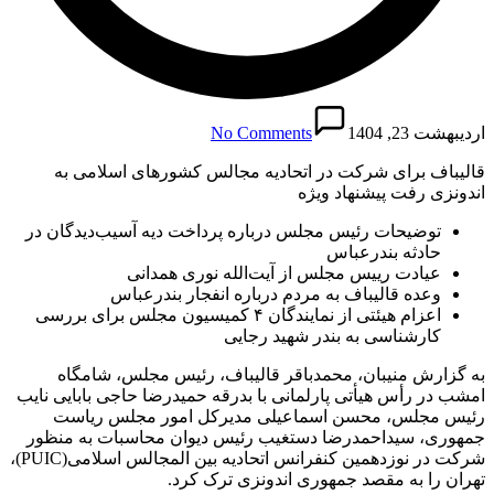
اردیبهشت 23, 1404
No Comments
قالیباف برای شرکت در اتحادیه مجالس کشورهای اسلامی به
اندونزی رفت پیشنهاد ویژه
توضیحات رئیس مجلس درباره پرداخت دیه آسیب‌دیدگان در
حادثه بندرعباس
عیادت رییس مجلس از آیت‌الله نوری همدانی
وعده قالیباف به مردم درباره انفجار بندرعباس
اعزام هیئتی از نمایندگان ۴ کمیسیون مجلس برای بررسی
کارشناسی به بندر شهید رجایی
به گزارش منیبان، محمدباقر قالیباف، رئیس مجلس، شامگاه
امشب در رأس هیأتی پارلمانی با بدرقه حمیدرضا حاجی بابایی نایب
رئیس مجلس، محسن اسماعیلی مدیرکل امور مجلس ریاست
جمهوری، سیداحمدرضا دستغیب رئیس دیوان محاسبات به منظور
شرکت در نوزدهمین کنفرانس اتحادیه بین المجالس اسلامی(PUIC)،
تهران را به مقصد جمهوری اندونزی ترک کرد.