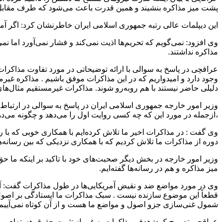
پشت میز مذاکره بنشیند و همین قدرت باعث می‌شود که طرف مقابل ا
این دیپلمات عالی رتبه جمهوری اسلامی ایران خاطرنشان کرد: اگر آمریکایی
وی افزود: نمی‌گویم که تحریم‌ها اذیت نمی‌کند و فشار نمی‌آورد اما نمی
مذاکره نداشتند.
عراقچی در پاسخ به سوالی با ارائه توضیحاتی در مورد تفاوت مذاکر
وجود دارد و امیدواریم که در این مذاکرات موفق باشیم . مذاکره غیر
دلیلی حاضر نیستند با هم روبه‌رو شوند. مذاکرات غیرمستقیم مثال‌های
وزیر امور خارجه جمهوری اسلامی ایران در پاسخ به سوالی در ارتباط 
،ازجمله در مورد این که چه کسی روایت اول را می‌دهد و چگونه می‌دهد
وی گفت : در مذاکرات اخیر ما تلاش کرده‌ایم با همکاری خوبی که با رس
دوره از مذاکرات ما تلاش کردیم که با همکاری نزدیکی که بین رسانه‌ها 
وزیر امور خارجه در بخش دیگر صحبت‌های خود با تاکید بر اینکه ما ح
میز مذاکره و هم در رسانه‌ها گفته‌ایم.
وی در مورد مواضع ضد و نقیض آمریکایی‌ها در طول مذاکرات گفت: آنچه
قطعاً این موضوع سازنده نیست . سبک مذاکرات ما ایستادگی بر اصول 
شمول غنی‌سازی جزو اصول و مواضع ما هست و از آن کوتاه نمی‌آییم
عراقچی تصریح کرد: هدف مذاکرات به غیر از تثبیت حقوق هسته‌ای، ر