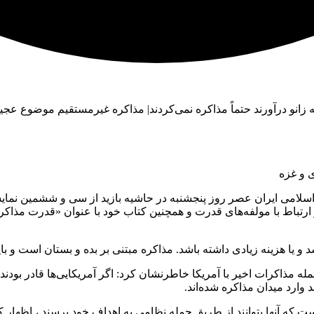
ا به زانو درآورند حتماً مذاکره نمی‌کردند| مذاکره غیرمستقیم موضوع ع
ی و غزه
امی ایران عصر روز پنجشنبه در حاشیه بازید از سی و ششمین نمایشگ
رتباط با مولفه‌های قدرت و همچنین کتاب خود با عنوان «قدرت مذاکره» 
 و یا هزینه زیادی داشته باشد. مذاکره مبتنی بر بده و بستان است و بای
 مذاکرات اخیر با آمریکا خاطرنشان کرد: اگر آمریکایی‌ها قادر بودند
 وارد میدان مذاکره شده‌اند.
ت که آنها بتوانند از طریق حمله نظامی به اهداف خود برسند ، اظهار ک