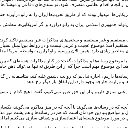
ز انجام اقدام نظامی منصرف شود. توانمندی‌های دفاعی و موشک‌های
‌ها امیدوار بودند که از طریق تحریم‌ها ایران را به زانو درآورند حتماً
‌تواند جمهوری اسلامی ایران به زانو درآورد و اگر آمریکایی‌ها مطمئن بو
ات مستقیم و غیر مستقیم و سختی‌های مذاکرات غیر مستقیم تاکید کرد
مستقیم اصلا موضوع عجیب و غریبی نیست و در روابط بین‌الملل بسیار س
 معاصر زیادی دارد. همین الان روسیه و اوکراین به واسطه آمریکا مذا
با موضوع رسانه‌ها و مذاکرات گفت: در کنار مذاکرات هسته‌ای که بین
. این موضوع مهم است چرا که از این طریق نه تنها می‌تواند ذهن جامع
انه‌ها داریم ، اجازه ندادیم که روایت دشمن غلبه کند، متاسفانه در گذ
و وزارت خارجه وجود دارد، این اتفاق بار دیگر رخ ندهد .
ق غنی سازی داریم و از این حق عبور نمی‌کنیم، گفت : هیچ کدام از ت
 که در رسانه‌ها می‌گویند با آنچه که در میز مذاکره می‌گویند، یکسا
و مواضع بنیادین خودمان است که هم در رسانه‌ها و هم پشت میز مذاکر
. در مورد موضوع هسته‌ای اعتمادسازی و شفاف سازی می‌کنیم اما از 
فع تحریم‌ها است. در مقابل رفع تحریم‌ها حاضریم برای طرف مقابل ا