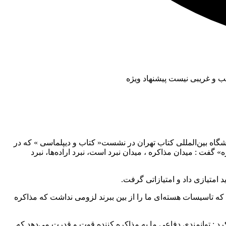
جیب و غریبی نیست پیشنهاد ویژه
اه بین‌المللی کتاب تهران در نشست« کتاب و دیپلماسی » که در
گفت : میدان مذاکره ، میدان نبرد است، نبرد اراده‌ها، نبرد
د امتیازی داد و امتیازاتی گرفت.
 که تاسیسات هسته‌ای ما را از بین ببرند لزومی نداشت که مذاکره
رد : توانمندی دفاعی ما به مذاکره کننده قوت و قدرت می‌دهد که