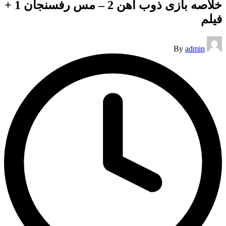
خلاصه بازی ذوب آهن 2 – مس رفسنجان 1 +
فیلم
Posted
By
admin
by