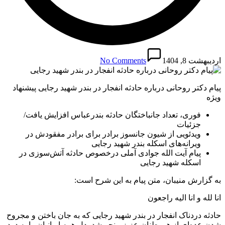
اردیبهشت 8, 1404
No Comments
پیام دکتر روحانی درباره حادثه انفجار در بندر شهید رجایی پیشنهاد
ویژه
فوری، تعداد جانباختگان حادثه بندرعباس افزایش یافت/
جزئیات
ویدئویی از شیون جانسوز برادر برای برادر مفقودش در
ویرانه‌های اسکله بندر شهید رجایی
پیام آیت الله جوادی آملی درخصوص حادثه آتش‌سوزی در
اسکله شهید رجایی
به گزارش منیبان، متن پیام به این شرح است:
انا لله و انا الیه راجعون
حادثه دردناک انفجار در بندر شهید رجایی که به جان باختن و مجروح
شدن عده‌ای از هموطنان عزیز منجر شد، دل همه ایرانیان را به درد