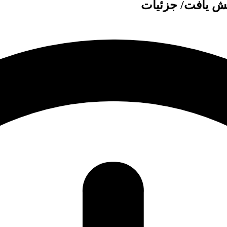
یش یافت/ جزئیات