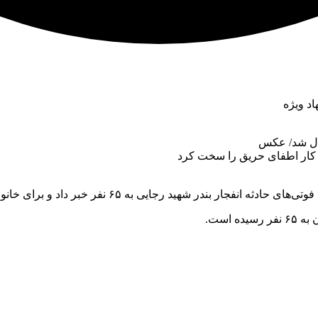
اد ویژه
رال شد/ عکس
 کار اطفای حریق را سخت کرد
 ۶۵ نفر خبر داد و برای خانواده جانباختگان آرزوی صبر و بردباری کرد.
 است.