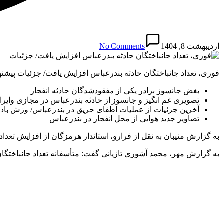
اردیبهشت 8, 1404
No Comments
فوری، تعداد جانباختگان حادثه بندرعباس افزایش یافت/ جزئیات پیشنه
بغض جانسوز برادر یکی از مفقودشدگان حادثه انفجار
تصویری غم انگیز و جانسوز از حادثه بندرعباس در مجازی وای
آخرین جزئیات از عملیات اطفای حریق در بندرعباس/ وزش باد
تصاویر جدید هوایی از محل انفجار در بندرعباس
به گزارش منیبان به نقل از فرارو، استاندار هرمزگان از افزایش تعداد فوتی‌های حادثه انفجار بندر شهید رجایی به
به گزارش مهر، محمد آشوری تازیانی گفت: متأسفانه تعداد جانباختگان به ۶۵ نفر رسیده