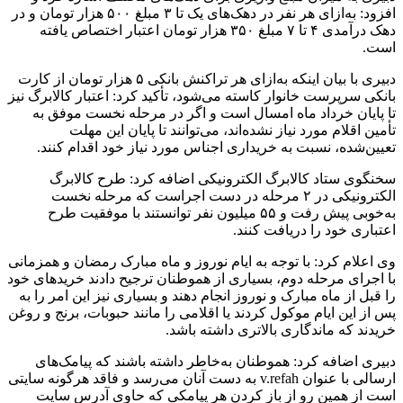
افزود: به‌ازای هر نفر در دهک‌های یک تا ۳ مبلغ ۵۰۰ هزار تومان و در
دهک درآمدی ۴ تا ۷ مبلغ ۳۵۰ هزار تومان اعتبار اختصاص یافته
است.
دبیری با بیان اینکه به‌ازای هر تراکنش بانکی ۵ هزار تومان از کارت
بانکی سرپرست خانوار کاسته می‌شود، تأکید کرد: اعتبار کالابرگ نیز
تا پایان خرداد ماه امسال است و اگر در مرحله نخست موفق به
تأمین اقلام مورد نیاز نشده‌اند، می‌توانند تا پایان این مهلت
تعیین‌شده، نسبت به خریداری اجناس مورد نیاز خود اقدام کنند.
سخنگوی ستاد کالابرگ الکترونیکی اضافه کرد: طرح کالابرگ
الکترونیکی در ۲ مرحله در دست اجراست که مرحله نخست
به‌خوبی پیش رفت و ۵۵ میلیون نفر توانستند با موفقیت طرح
اعتباری خود را دریافت کنند.
وی اعلام کرد: با توجه به ایام نوروز و ماه مبارک رمضان و همزمانی
با اجرای مرحله دوم، بسیاری از هموطنان ترجیح دادند خرید‌های خود
را قبل از ماه مبارک و نوروز انجام دهند و بسیاری نیز این امر را به
پس از این ایام موکول کردند یا اقلامی را مانند حبوبات، برنج و روغن
خریدند که ماندگاری بالاتری داشته باشد.
دبیری اضافه کرد: هموطنان به‌خاطر داشته باشند که پیامک‌های
ارسالی با عنوان v.refah به دست آنان می‌رسد و فاقد هرگونه سایتی
است از همین رو از باز کردن هر پیامکی که حاوی آدرس سایت