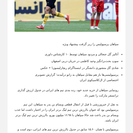
سپاهان پرسپولیس را زیر گرفت پیشنهاد ویژه
آنالیز گل جنجالی و مردود سپاهان توسط ۱۰ کارشناس داوری
سوتِ بحث‌برانگیز وحید کاظمی در جریان دربی اصفهان
شادی گل منشوری دانشگر در اینستاگرام ریچارلیسون! + عکس
پرسپولیسی‌ها باز هم مقابل سپاهان به زانو درآمدند؛ گزارش تصویری
اختصاصی از ال‌کلاسیکوی ایران
رونمایی سپاهان از خرید جدید خود، رده بندی تیم های ایرانی در جدول ارزش گذاری
ترانسفر مارکت را تغییر داد.
به نقل از خبرورزشی تا قبل از انتقال قطعی ویسام بن یدر به سپاهان، این تیم
پرسپولیس بود که عنوان باارزش ترین تیم لیگ برتر ایران را در اختیار داشت اما جذب
ویسام بن یدر باعث شد حالا سپاهان با ۱۶.۹۸ میلیون یورو، باارزش ترین تیم لیگ برتر
ایران باشد.
پرسپولیس با همان ۱۵.۶۰ سابق در جدول باارزش ترین تیم های ایرانی، دوم است و