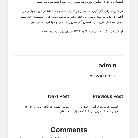
استقلال با ۱۳.۵۵ میلیون یورو رتبه سوم را به خود اختصاص داده است.
تراکتور، ملوان، گل گهر، نساجی و فولاد رتبه های پنجم تا هشتم این جدول را در
اختیار دارند و در نیمه پایینی این جدول هم به ترتیب ذوب آهن، آلومینیوم، چادرملو،
خیبر، استقلال خوزستان، شمس آذر، مس رفسنجان و هوادار دیده می شوند.
ارزش کل لیگ برتر ایران حالا به ۱۳۹.۴ میلیون یورو رسیده است.
admin
View All Posts
Post
Next Post
Previous Post
navigation
قیمت خودرو‌های ایران خودرو
تماس تلفنی عراقچی با وزیر خارجه
چهارشنبه ۱۳ فروردین ۱۴۰۴/ جدول
میانمار
Comments