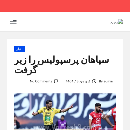
Ski
t
conten
Posted
اخبار
in
سپاهان پرسپولیس را زیر
گرفت
admin
By
فروردین 13, 1404
No Comments
Posted
by