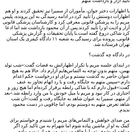
تأیید آزار و بازداشت متهم
با اظهارات دختر جوان، مأموران از سمیرا نیز تحقیق کردند و او هم
اظهارات دوستش را تأیید کرد.در ادامه رسیدگی به این پرونده، پلیس
مریم را به پزشکی قانونی معرفی کرد و کارشناسان پزشکی قانونی
آزار و اذیت او را تأیید کردند.پس از آن محمود بازداشت شد اما ادعا
کرد شاکی دروغ گفته است.با پایان تحقیقات و گزارش پزشکی
قانونی، پرونده برای رسیدگی به شعبه ۱۱ دادگاه کیفری یک استان
تهران فرستاده شد.
در دادگاه چه گذشت؟
در ابتدای جلسه مریم با تکرار اظهاراتش به قضات گفت:«شب تولد
بهمن، متهم بدون توجه به التماس‌هایم آزارم داد. حالا هم به هیچ
عنوان حاضر به گذشت نیستم و برای او درخواست حکم اعدام
دارم.»سپس متهم به جایگاه رفت و با رد اتهام تجاوز به عنف
گفت:«قبول دارم که با شاکی رابطه برقرار کرده‌ام اما هیچ زور و
اجباری در کار نبود و مریم با میل خودش با من وارد رابطه شد.»بعد
از متهم، سمیرا به عنوان شاهد به جایگاه رفت و گفت:«آن شب
شاهد تعرض متهم به دوستم بودم، اما چاقویی در دست محمود
ندیدم.
من صدای خواهش و التماس‌های مریم را ‌شنیدم و خواستم برای
کمک به او از ماشین پیاده شوم اما شهرام به من تأکید کرد اگر
مزاحم او بشوی، تو را با چاقو می‌زنم. من هم از ترسم پیاده