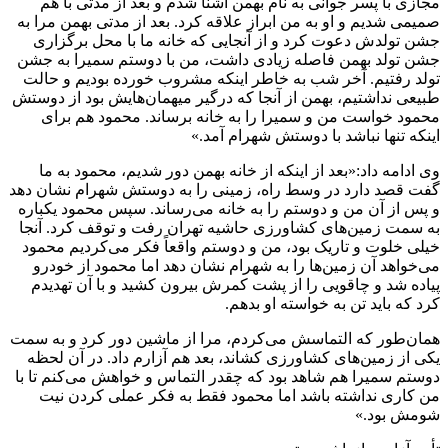
مجازی با پسر جوانی به نام بهمن آشنا شدم و بعد از مدتی با هم
صمیمی شدیم و او به من ابراز علاقه کرد. بعد از مدتی بهمن مرا به
جشن تولدش دعوت کرد و از آنجایی که خانه ما با محل برگزاری
جشن تولد بهمن فاصله زیادی داشت، من با دوستم سمیرا به جشن
تولد رفتیم. آخر شب به خاطر اینکه مشروب خورده بودیم و حالت
طبیعی نداشتیم، بهمن از آنجا که درگیر میهمان‌هایش بود از دوستش
محمود خواست من و سمیرا را به خانه برساند. محمود هم برای
اینکه تنها نباشد با دوستش شهرام آمد.»
وی ادامه داد:«بعد از اینکه از خانه بهمن دور شدیم، محمود به ما
گفت قصد دارد در وسط راه، زمینی را به دوستش شهرام نشان دهد
و پس از آن من و دوستم را به خانه می‌رساند. سپس محمود یکباره
به سمت زمین‌های کشاورزی حاشیه تهران رفت و توقف کرد. آنجا
خیلی خلوت و تاریک بود، من و دوستم واقعاً فکر می‌کردیم محمود
می‌خواهد آن زمین‌ها را به شهرام نشان دهد اما محمود از خودرو
پیاده شد و چاقویی را از پشت کمرش بیرون کشید و با آن تهدیدم
کرد که باید تن به خواسته او بدهم.
همان‌طور که التماسش می‌کردم، مرا از ماشین دور کرد و به سمت
یکی از زمین‌های کشاورزی کشاند، بعد هم آزارم داد. در آن لحظه
دوستم سمیرا هم شاهد بود که چقدر التماس و خواهش می‌‌کنم تا با
من کاری نداشته باشد اما محمود فقط به فکر عملی کردن نیت
شومش بود.»