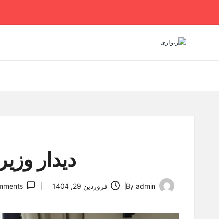
Ski
t
conten
دیدار وزیر
admin
By
فروردین 29, 1404
mments
Posted
by