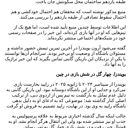
طبقه یازدهم ساختمان محل سکونتش جان باخت.
منبع مذکور نوشته است که محققان هم احتمال خودکشی و هم
احتمال سقوط تصادفی از طبقه یازدهم را بررسی می‌کنند.
این اطلاعات توسط چندین منبع تأیید شده است، اما هیچ یک از
تیم‌هایی که او در آنها بازی کرده‌اند، این خبر را در صفحات رسمی
خود در شبکه‌های اجتماعی منتشر نکرده‌اند.
گفته می‌شود آرون بوپندزا در آخرین تمرین تیمش حضور نداشته و
مسئولان باشگاه از وضعیت او بی‌خبر بودند. سرانجام آن‌ها توانستند
با یکی از نزدیکان این بازیکن گابنی تماس بگیرند که این خبر تراژیک
را به آنها داد.
بوپندزا، چهار گل در شش بازی در چین
بوپندزا از سپتامبر ۲۰۲۴ تا ژانویه ۲۰۲۵ در راپید بخارست بازی
می‌کرد و جدایی او از این باشگاه دوستانه نبود. این بازیکن گابنی به
دلیل عدم تمایل به بازگشت به تیم پس از اردوی دبی، از ترکیب
اصلی کنار گذاشته شد؛ موضوعی که به ادعای او به دلیل بدهی
باشگاه راپید به وی بود. در نهایت، راپید تصمیم به فروش او گرفت
جالب اینکه سال گذشته اخباری مربوط به علاقه پرسپولیس به
جذب او نیز منتشر شده بود ولی این انتقال هرگز انجام نشد. او به
فوتبال چین رفت و در شش بازی چهار گل به ثمر رساند.