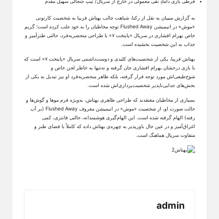
قرطی بازی دامادِ نقی معمولی در خارج از سریال/ تیپ جنجالی سهیل مقدم
به گزارش منیبان به نقل از رکنا، شباهت جالب ‌بهتاش فریبا به شخصیت کارتونی
«موش» در انیمیشن Flushed Away توجه مخاطبان را به خود جلب کرده است؛ گریم
خاص بهرام افشاری در سریال «پایتخت ۷» با طراحی منحصر‌به‌فرد، حالتی طنزآمیز و
جذاب به این شخصیت بخشیده است.
بهتاش فریبا، یکی از شخصیت‌های کلیدی و دوست‌داشتنی سریال «پایتخت ۷» است که
با بازی درخشان بهرام افشاری جان گرفته و نه‌تنها به خاطر لحن خاص و
شوخ‌طبعی‌اش مورد توجه قرار گرفته، بلکه ظاهر منحصربه‌فرد او نیز تبدیل به یکی از
بخش‌های جدایی‌ناپذیر شخصیت‌پردازی‌اش شده است.​
بسیاری از مخاطبان معتقدند که طراحی ظاهری بهتاش، به‌ویژه فرم موها و گوش‌ها و
حالت صورت او، از شخصیت «موش» در انیمیشن معروف Flushed Away (بر آب
رفته) الهام گرفته شده است. این الهام‌گیری هوشمندانه، حالتی فانتزی، کمی
اغراق‌آمیز و در عین حال باورپذیر به چهره‌ی بهتاش داده که کاملاً با فضای طنز و
متفاوت سریال هماهنگ است.
admin