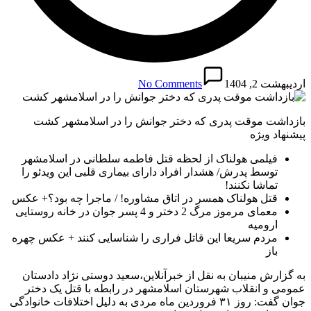
اردیبهشت 2, 1404
No Comments
بازداشت موقت پدری که دختر جوانش را در اسلامشهر کشت
پیشنهاد ویژه
فیلمی هولناک از لحظه قتل فاطمه سلطانی در اسلامشهر
توسط پدرش/ هشدار افراد دارای بیماری قلبی این ویدئو را
تماشا نکنند!
قتل هولناک همسر در اتاق مشاوره! / ماجرا چه بود؟+ عکس
معمای مرموز مرگ 2 دختر و 4 پسر جوان در خانه روستایی
ارومیه
مردم سریعا این قاتل فراری را شناسایی کنند + عکس چهره
باز
به گزارش منیبان به نقل از خبرآنلاین،سعید دوستی نژاد دادستان
عمومی و انقلاب شهرستان اسلامشهر در رابطه با قتل یک دختر
جوان گفت: روز ۳۱ فروردین ماه مردی به دلیل اختلافات خانوادگی