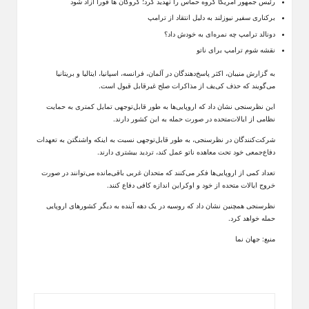
رئیس جمهور آمریکا گروه حماس را تهدید کرد؛ گروگان ها فورا آزاد شود
برکناری سفیر نیوزلند به دلیل انتقاد از ترامپ
دونالد ترامپ چه نمره‌ای به خودش داد؟
نقشه شوم ترامپ برای ناتو
به گزارش منیبان، اکثر پاسخ‌دهندگان در آلمان، فرانسه، اسپانیا، ایتالیا و بریتانیا
می‌گویند که حذف کی‌یف از مذاکرات صلح غیرقابل قبول است.
این نظرسنجی نشان داد که اروپایی‌ها به طور قابل‌توجهی تمایل کمتری به حمایت
نظامی از ایالات‌متحده در صورت حمله به این کشور دارند.
شرکت‌کنندگان در نظرسنجی، به طور قابل‌توجهی نسبت به اینکه واشنگتن به تعهدات
دفاع‌جمعی خود تحت معاهده ناتو عمل کند، تردید بیشتری دارند.
تعداد کمی از اروپایی‌ها فکر می‌کنند که متحدان غربی باقی‌مانده می‌توانند در صورت
خروج ایالات متحده از خود و اوکراین اندازه کافی دفاع کنند.
نظرسنجی همچنین نشان داد که روسیه در یک دهه آینده به دیگر کشورهای اروپایی
حمله خواهد کرد.
منبع: جهان نما