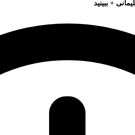
انی + ببینید