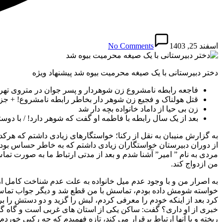
اسفند 25, 1403
No Comments
دختر دبیرستانی با یک صیغه محرمیت بیوه شد پیشنهاد ویژه
فاجعه رابطه نامشروع زن شوهردار و پسر جوان در متروی تهرا
قتل هولناک و فجیع زن شوهر دار بخاطر رابطه نامشروع! + جز
زن بی حیا از داماد خانواده بچه دار شد
بعد از یک سال رابطه با فاطمه او گفت که شوهر دارد! / با دوس
به گزارش منیبان به نقل از رکنا؛ خواستگارهای زیادی داشتم که هرکدا
از دوران دبیرستان خواستگاران زیادی داشتم که به خاطر حساس بودن و
مردی به نام ” امیر” آشنا شدم و بعد از مدتی ارتباط ما به صورت تما
من ازدواج کند.
به اصرار من و با وجود عدم میل خانواده به علت عدم شناخت کامل از
خواسته شومش داده بودم، تماسش با من قطع شد و دیگر جواب تماس من
کرد بعد از اینکه خودم را معرفی کردم، لبش را گزید و دو دستش را
خبری از او داری؟ گفت: ساکن یکی از استان های غربی است و گاه گ
ریخته و با آنها ارتباط برقرار می کند، تازه فهمیدم که چه رکبی خور