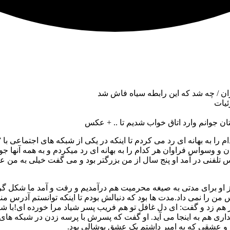
ن / چه شد که این رابطه سیاه فاش شد
ئیات
تان جوانم وارد اتاق خواب شدیم تا .. + عکس
م را به بهانه ای رد می کردم تا اینکه در یکی از شبکه های اجتماعی ب
 وسواس فراوان هر کدام را به بهانه ای رد میکردم و به همه آنها جو
س تلفنی در آمد او پنج سال از من بزرگتر بود و می گفت خیلی به من ع
 او برای مدتی به صیغه محرمیت هم درآمدیم و رفت و آمد ما شکل گرفت
 را نمی داد.مدت ها بود که دنبالش بودم تا اینکه توانستم آدرس من
 بر هم زد و گفت: ای دل غافل تو هم فریب پسر شیاد مرا خورده ای!
داری هم به اینجا می آید. او گفت که پسرش با پرسه زدن در شبکه ه
دم و عشقی که به امیر داشتم یک عشق پوشالی بود.