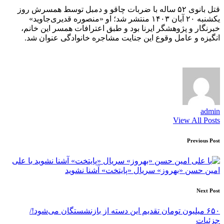
قتل بانوی ۵۲ ساله‌ با ضربات چاقو و دمبل توسط همسرش روز
یکشنبه ۲۰ آبان ۱۴۰۳ منتشر شد؛ او «منصوره قدیری‌جاوید»
خبرنگار و پژوهشگر ایرنا بود و طبق اعترافات همسر این خانم،
انگیزه و عامل وقوع این جنایت مشاجره خانوادگی عنوان شد.
admin
View All Posts
Post
Previous Post
navigation
با علی
امین حسن «بهروز» سریال «پایتخت» آشنا نشوید
Next Post
۶۵۰ میلیون تومان تقدیم این دسته از بازنشستگان می‌شود!/
جزئیات