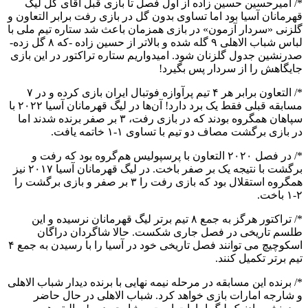
*/ امیرحسین حسین زاده از اول فصل تا بازی قبل آقای گل لیگ
قهرمانان آسیا بود اما تساوی بدون گل در بازی رفت برابر التعاون و
گلزنی «سردار آزمون» در بازی همزمان باعث شد ستاره تیم ملی با
لباس شباب الاهلی ۹ گله شده و بالاتر از حسین زاده -که ۸ گل زده-
صدرنشین جدول گلزنان شود. امیدواریم ستاره تراکتور در این بازی
جایگاهش را از سردار پس بگیرد!
*/ التعاون برابر هر ۴ تیم پرآوازه فوتبال ایران بازی کرده و در ۷
مسابقه قبلی فقط یک‌ برد دارد! آن‌ها در لیگ قهرمانان آسیا ۲۰۲۲ با
سپاهان همگروه بودند که در بازی رفت، ۳ بر صفر برنده شدند اما
در بازی برگشت مصاف دو تیم با تساوی ۱-۱ خاتمه یافت.
*/ در فصل ۲۰۲۰ التعاون با پرسپولیس هم‌گروه بود که رفت‌ و
برگشت با نتیجه یک بر صفر باخت. در لیگ قهرمانان آسیا ۲۰۱۷ نیز
همگروه استقلال بود که بازی رفت را ۳ بر صفر و بازی برگشت را
۲-۱ باخت.
*/ تراکتور هرگز به جمع ۸ تیم برتر لیگ قهرمانان نرسیده و این
طلسم تاریخی در فصل جاری شکست. حالا شاگردان دراگان
اسکوچیچ می توانند فصل تاریخی خود در آسیا را با رسیدن به جمع ۴
تیم برتر تکمیل کنند.
*/ برنده این مسابقه در مرحله نیمه نهایی با برنده دیدار شباب الاهلی
و شارجه امارات بازی خواهد کرد. شباب الاهلی در حال حاضر