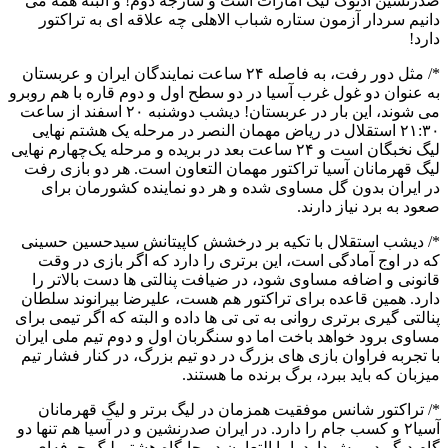
صدرنشین ادنوک لیگ امارات است و شارجه دوم! و البته همه می
دانیم سردار آزمون ستاره شباب الاهلی چه علاقه ای به تراکتور
دارد!
*/ مثل دور رفت، به فاصله ۲۴ ساعت نمایندگان ایران و عربستان
به عنوان دو غول غرب آسیا در دو سطح اول و دوم قاره با هم روبرو
می شوند، این بار در عربستان! دیشب دوشنبه ۲۰ اسفند از ساعت
۲۱:۳۰ استقلال در ریاض مهمان النصر در مرحله یک هشتم نهایی
لیگ نخبگان است و ۲۴ ساعت بعد در بریده و مرحله یک‌چهارم نهایی
لیگ قهرمانان آسیا تراکتور مهمان التعاون است. هر دو بازی رفت
در ایران بدون گل مساوی شده و هر دو نماینده کشورمان برای
صعود به برد نیاز دارند.
*/ دیشب استقلال با تکیه بر درخشش کاپیتانش سیدحسین حسینی
که در اوج آمادگی است، این برتری را دارد که اگر بازی در وقت
قانونی و اضافه مساوی شود، در ضیافت پنالتی ها دست بالاتر را
دارد. همین قاعده برای تراکتور هم هست، علیرضا بیرانوند سلطان
پنالتی گیری برتری روانی به تی تی ها داده و البته که اگر تیمی برای
مساوی برود خواهد باخت اما دو سنگربان اول و دوم تیم ملی ایران
با تجربه فراوان بازی های بزرگ در دو تیم بزرگ، در کنار فشار تیم
میزبان که باید ببرد، برگ برنده ما هستند.
*/ تراکتور شانس موفقیت همزمان در لیگ برتر و لیگ قهرمانان
آسیا۲ و کسب جام را دارد. در ایران صدرنشین و در آسیا هم تنها دو
گام دیگر در پیش دارد. اما التعاون در جایگاه هشتم لیگ حرفه‌ای