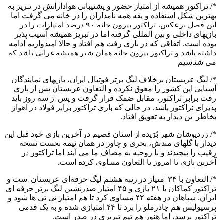
*/ تراکتور همیشه از امتیاز حضور و پشتیبانی هوادارانش در تبریز به
بهترین شکل استفاده و یقه همه نامداران را در خانه می گرفت اما
این فصل برعکس، تراکتور بیرون خانه ۹۰ درصد امتیازات را در
بازیهای داخلی و بین المللی گرفته اما در تبریز همیشه آسیب پذیر
بوده است. اتفاقی که در بازی رفت هم افتاد و حالا امیدواریم ادامه
داشته باشد و تراکتور بیرون خانه همان شیر همیشه غرانی باشد که
می شناسیم
*/ لیگ عربستان برخلاف لیگ برتر فوتبال ایران، بازیهای نمایندگان
آسیایی این کشور را معوق نکرده و التعاون عربستان پس از بازی
رفت برابر تراکتور، مقابل ضمک قرار گرفت و پس از سه روز باید
پذیرای تراکتور باشد. در حالی که بازی تراکتور برابر فولاد در اهواز
بخاطر این دیدار به تعویق افتاد.
*/ زردپوشان شهر بُرَیده از استان قصیم در آخرین بازی خود قبل این
دیدار با گلهای مندش، بحری و چاوز در همان نیمه نخست نسخه
رقیب را پیچیدند و با روحیه به مصاف ما می آیند اما تراکتور در
آخرین بازی تا امروز با التعاون مساوی کرده است.
*/ التعاون با ۳۴ امتیاز در رتبه هشتم لیگ حرفه‌ای عربستان است و
تراکتور کماکان با ۲۱ بازی و ۴۵ امتیاز صدرنشین لیگ برتر حرفه ای
ایران. سپاهان در هفته ۲۲ مساوی کرد تا هم امتیاز تی تی ها شود و
پرسپولیس هم چادرملو را برد تا ۴۴ امتیازی شده و به یک قدمی
تراکتور برسد، اما هنوز هم تیم تبریزی در صدر است.