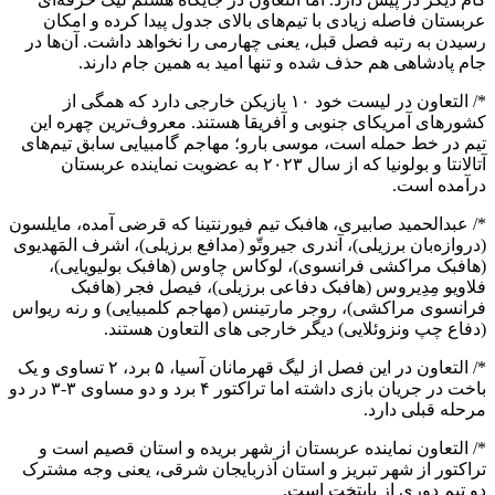
عربستان فاصله زیادی با تیم‌های بالای جدول پیدا کرده و امکان
رسیدن به رتبه فصل قبل، یعنی چهارمی را نخواهد داشت. آن‌ها در
جام پادشاهی هم حذف شده و تنها امید به همین جام دارند.
*/ التعاون در لیست خود ۱۰ بازیکن خارجی دارد که همگی از
کشورهای آمریکای جنوبی و آفریقا هستند. معروف‌ترین چهره این
تیم در خط حمله است، موسی بارو؛ مهاجم گامبیایی سابق تیم‌های
آتالانتا و بولونیا که از سال ۲۰۲۳ به عضویت نماینده عربستان
درآمده است.
*/ عبدالحمید صابیری، هافبک تیم فیورنتینا که قرضی آمده، مایلسون
(دروازه‌بان برزیلی)، آندری جیروتّو (مدافع برزیلی)، اشرف المَهدیوی
(هافبک مراکشی فرانسوی)، لوکاس چاوس (هافبک بولیویایی)،
فلاویو مِدِیروس (هافبک دفاعی برزیلی)، فیصل فجر (هافبک
فرانسوی مراکشی)، روجر مارتینس (مهاجم کلمبیایی) و رنه ریواس
(دفاع چپ ونزوئلایی) دیگر خارجی های التعاون هستند.
*/ التعاون در این فصل از لیگ قهرمانان آسیا، ۵ برد، ۲ تساوی و یک
باخت در جریان بازی داشته اما تراکتور ۴ برد و دو مساوی ۳-۳ در دو
مرحله قبلی دارد.
*/ التعاون نماینده عربستان از شهر بریده و استان قصیم است و
تراکتور از شهر تبریز و استان آذربایجان شرقی، یعنی وجه مشترک
دو تیم دوری از پایتخت است.