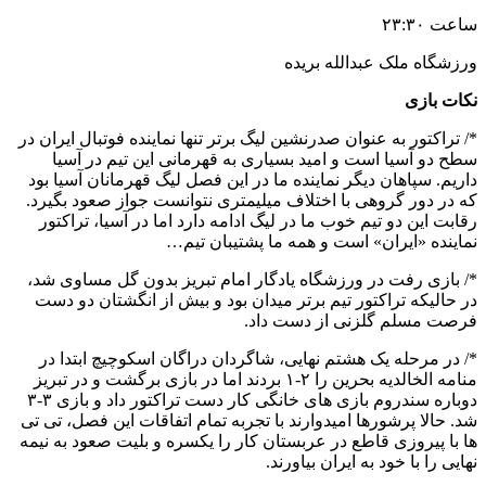
ساعت ۲۳:۳۰
ورزشگاه ملک عبدالله بریده
نکات بازی
*/ تراکتور به عنوان صدرنشین لیگ برتر تنها نماینده فوتبال ایران در
سطح دو آسیا است و امید بسیاری به قهرمانی این تیم در آسیا
داریم. سپاهان دیگر نماینده ما در این فصل لیگ قهرمانان آسیا بود
که در دور گروهی با اختلاف میلیمتری نتوانست جواز صعود بگیرد.
رقابت این دو تیم خوب ما در لیگ ادامه دارد اما در آسیا، تراکتور
نماینده «ایران» است و همه ما پشتیبان تیم…
*/ بازی رفت در ورزشگاه یادگار امام تبریز بدون گل مساوی شد،
در حالیکه تراکتور تیم برتر میدان بود و بیش از انگشتان دو دست
فرصت مسلم گلزنی از دست داد.
*/ در مرحله یک هشتم نهایی، شاگردان دراگان اسکوچیچ ابتدا در
منامه الخالدیه بحرین را ۲-۱ بردند اما در بازی برگشت و در تبریز
دوباره سندروم بازی های خانگی کار دست تراکتور داد و بازی ۳-۳
شد. حالا پرشورها امیدوارند با تجربه تمام اتفاقات این فصل، تی تی
ها با پیروزی قاطع در عربستان کار را یکسره و بلیت صعود به نیمه
نهایی را با خود به ایران بیاورند.