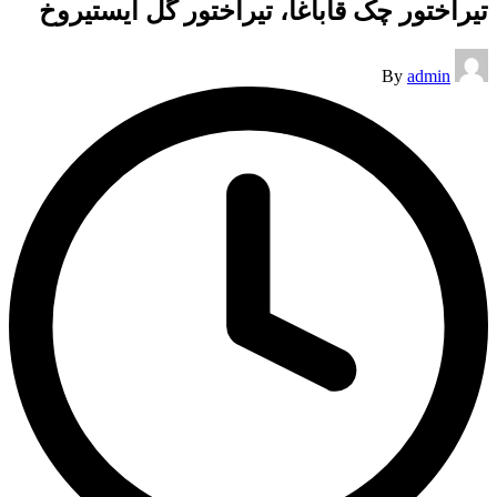
تیراختور چک قاباغا، تیراختور گل ایستیروخ
Posted
By
admin
by