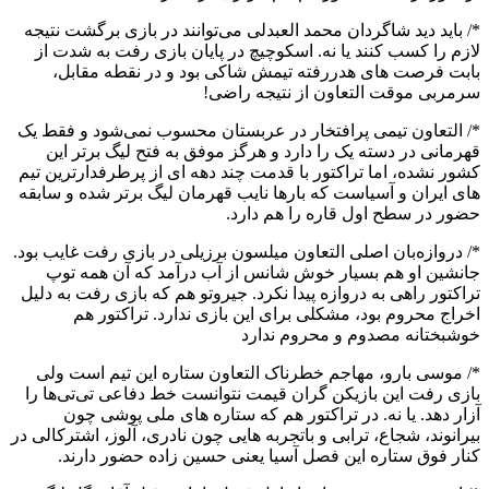
*/ باید دید شاگردان محمد العبدلی می‌توانند در بازی برگشت نتیجه
لازم را کسب کنند یا نه. اسکوچیچ در پایان بازی رفت به شدت از
بابت فرصت های هدررفته تیمش شاکی بود و در نقطه مقابل،
سرمربی موقت التعاون از نتیجه راضی!
*/ التعاون تیمی پرافتخار در عربستان محسوب نمی‌شود و فقط یک
قهرمانی در دسته یک را دارد و هرگز موفق به فتح لیگ برتر این
کشور نشده، اما تراکتور با قدمت چند دهه ای از پرطرفدارترین تیم
های ایران و آسیاست که بارها نایب قهرمان لیگ برتر شده و سابقه
حضور در سطح اول قاره را هم دارد.
*/ دروازه‌بان اصلی التعاون میلسون برزیلی در بازی رفت غایب بود.
جانشین او هم بسیار خوش شانس از آب درآمد که آن همه توپ
تراکتور راهی به دروازه پیدا نکرد. جیروتو هم که بازی رفت به دلیل
اخراج محروم بود، مشکلی برای این بازی ندارد. تراکتور هم
خوشبختانه مصدوم و محروم ندارد
*/ موسی بارو، مهاجم خطرناک التعاون ستاره این تیم است ولی
بازی رفت این بازیکن گران قیمت نتوانست خط دفاعی تی‌تی‌ها را
آزار دهد. یا نه. در تراکتور هم که ستاره های ملی پوشی چون
بیرانوند، شجاع، ترابی و باتجربه هایی چون نادری، آلوز، اشترکالی در
کنار فوق ستاره این فصل آسیا یعنی حسین زاده حضور دارند.