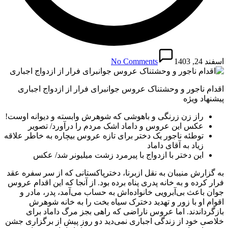
اسفند 24, 1403
No Comments
اقدام ناجور و وحشتناک عروس جوانبرای فرار از ازدواج اجباری
پیشنهاد ویژه
راز زن زرنگی و باهوشی که شوهرش وابسته و دیوانه اوست!
عکس این عروس و داماد اشک مردم را درآورد/ تصویر
توطئه ناجور یک دختر برای تازه عروس بیچاره به خاطر علاقه
زیاد به آقای داماد
این دختر با ازدواج با پیرمرد زشت میلیونر شد/ عکس
به گزارش منیبان به نقل ازبرنا، دخترپاکستانی که از سر سفره عقد
فرار کرده و به خانه پدری پناه برده بود. از آنجا که این اقدام عروس
جوان باعث بی‌آبرویی خانواده‌اش به حساب می‌آمد، پدر، مادر و
اقوام او با زور و تهدید دخترک سیاه بخت را به خانه شوهرش
بازگرداندند. اما عروس ناراضی که راهی بجز مرگ داماد برای
خلاصی خود از زندگی اجباری نمی‌دید دو روز پیش از برگزاری جشن