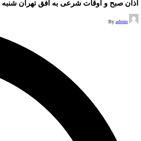
اذان صبح و اوقات شرعی به افق تهران شنبه 25اسفند ۱۴۰۳/دعای روزچهاردهم ماه رمضان
Posted
By
admin
by