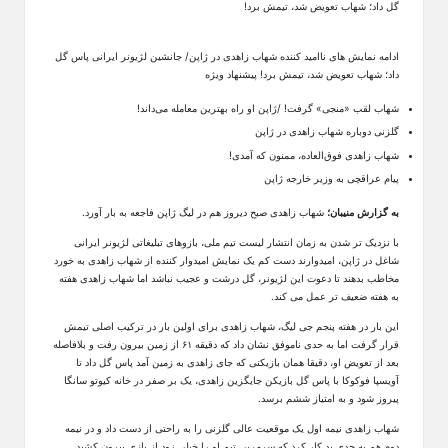
ادامه نمایش های ناامید کننده شهاب زاهدی در ژاپن/ جانشین لژیونر ایرانی پاس گل
داد؛ شهاب تعویض شد، تیمش برد! پیشنهاد ویژه
شهاب لقب «منجی» گرفت! /ژاپن او راه بهترین معامله می‌داند!
گلزنی دوباره شهاب زاهدی در ژاپن
شهاب زاهدی فوق‌العاده، ممنون که آمدی!
پیام عراقچی به وزیر خارجه ژاپن
به گزارش منیبان؛
شهاب زاهدی صبح دیروز هم در لیگ ژاپن فاجعه به بار آورد.
با نزدیک تر شدن به زمان انتشار لیست تیم ملی، بازوهای تبلیغاتی لژیونر ایرانی
شاغل در ژاپن، امیدوارند دست کم یک نمایش امیدوار کننده از شهاب زاهدی به خورد
مخاطب بدهند تا دعوت این لژیونر، گل درشت و عجیب نباشد اما شهاب زاهدی هفته
به هفته ضعیف تر عمل می کند.
این بار در هفته پنجم جی لیگ، شهاب زاهدی برای اولین بار در ترکیب اصلی تیمش
قرار گرفت اما به حدی ناموفق نشان داد که دقیقه ۶۱ از زمین بیرون رفت و بلافاصله
بعد از تعویض او، دقیقا همان بازیکنی که جای زاهدی به زمین آمد پاس گل داد تا
آویسپا فوکوکا با پاس گل بازیکن جایگزین زاهدی، یک بر صفر در خانه کیوتو سانگا
پیروز شود و به امتیاز ششم برسد.
شهاب زاهدی نیمه اول یک موقعیت عالی گلزنی را به راحتی از دست داد و در نیمه
دوم هم به حدی بد کار کرد که سرمربی تیم او را خیلی زود از بازی بیرون کشید.