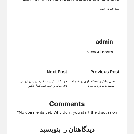
منبع:خبرورزشی
admin
View All Posts
Post
Next Post
Previous Post
navigation
غزل شاکری: هنگام بازی در «رها»
چرا کتاب گینس، رکورد این زن ایرانی
بندبند بدنم درد می‌کرد
۱۲۵ ساله را ثبت نمی‌کند/ عکس
Comments
No comments yet. Why don’t you start the discussion?
دیدگاهتان را بنویسید