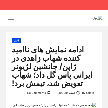
Ski
t
conten
Posted
اخبار
in
ادامه نمایش های ناامید
کننده شهاب زاهدی در
ژاپن/ جانشین لژیونر
ایرانی پاس گل داد؛ شهاب
تعویض شد، تیمش برد!
admin
By
اسفند 19, 1403
No Comments
Posted
by