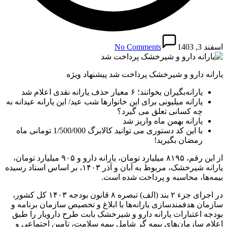
اسفند 3, 1403
No Comments
یارانه دارو و شیرخشک پرداخت شد پیشنهاد ویژه
یارانه‌بگیران بخوانند؛ ۶ معیار حذف یارانه نقدی اعلام شد
یارانه میلیونی برای این خانوارها شب عید/ این یارانه عیدانه به
چه کسانی تعلق می گیرد؟
یارانه بهمن ماه واریز شد
با این کد دستوری می توانید کالابرگ 1/500/000 تومانی ماه
رمضان بگیرید!
از این رقم، ۸۱۹۵ میلیارد تومان، یارانه دارو و ۹۰۵ میلیارد تومان،
یارانه شیرخشک، مربوط به آبان و آذر ۱۴۰۳، بر اساس اسناد رسیده
بیمه‌ها، محاسبه و پرداخت شده است.
در اجرای جزء ۲ بند (الف) تبصره ۸ قانون بودجه ۱۴۰۳ کل کشور،
سازمان هدفمندسازی یارانه‌ها با ابلاغ و تخصیص سازمان برنامه و
بودجه اعتبارات یارانه دارو و شیرخشک بابت طرح دارویار را طبق
اعلام سازمان‌های بیمه گر شامل بیمه سلامت، تامین اجتماعی و