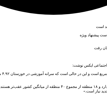
تان رفت
 اجتماعی ایکس نوشت:
«برا