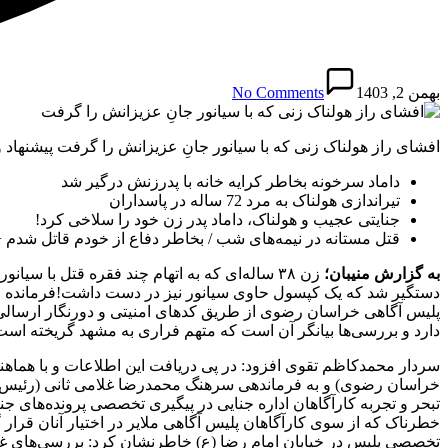
بهمن 2, 1403
No Comments
افشای راز هولناک زنی که با سیانور جانِ عزیزانش را گرفت پیشنهاد و
داماد سرخونه بخاطر کرایه خانه با پدرزنش درگیر شد
تیراندازی هولناک به مرد 72 ساله در پاسداران
جنایتی عجیب و هولناک، داماد پدر زن خود را سلاخی کرد!
قتل مستانه در نیمه‌های شب / بخاطر دفاع از خودم قاتل شدم 
به گزارش منیبان؛
زن ۳۸ ساله‌ای که به اتهام چند فقره قتل با 
دستگیر شد که یک کپسول حاوی سیانور نیز در دست داشت!فرمانده 
پلیس آگاهی خراسان رضوی از طریق کد‌های امنیتی و دورنگار ارسالی از
دارد و بررسی‌ها بیانگر آن است که متهم فراری به مشهد گریخته است
سردار محمدکاظم تقوی افزود: در پی دریافت این اطلاعات و با هماهن
خراسان رضوی) و به فرماندهی سرهنگ محمدرضا غلامی ثانی (رئیس اد
تبحر و تجربه کارآگاهان اداره جنایی در پیگیری تخصصی پرونده‌های جن
خطرناک که از سوی کارآگاهان پلیس آگاهی ملایر در اختیار آنان قرار
تخصصی پلیس در خیابان امام رضا (ع) خاطرنشان کرد: بررسی‌های غیرم