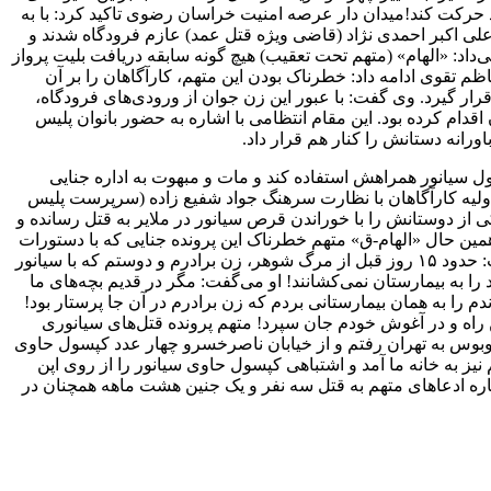
 حرکت کند!میدان دار عرصه امنیت خراسان رضوی تاکید کرد: با به
ی اکبر احمدی نژاد (قاضی ویژه قتل عمد) عازم فرودگاه شدند و
‌داد: «الهام» (متهم تحت تعقیب) هیچ گونه سابقه دریافت بلیت پرواز
 تقوی ادامه داد: خطرناک بودن این متهم، کارآگاهان را بر آن
رار گیرد. وی گفت: با عبور این زن جوان از ورودی‌های فرودگاه،
دام کرده بود. این مقام انتظامی با اشاره به حضور بانوان پلیس
رانه دستانش را کنار هم قرار داد.
 سیانور همراهش استفاده کند و مات و مبهوت به اداره جنایی
ولیه کارآگاهان با نظارت سرهنگ جواد شفیع زاده (سرپرست پلیس
رش که جنینی هشت ماهه را باردار بود و یکی از دوستانش را با خوراندن قرص سیانور در ملایر به قتل رسانده و
مین حال «الهام-ق» متهم خطرناک این پرونده جنایی که با دستورات
ویژه قاضی احمدی نژاد (قاضی شعبه ۲۰۸ دادسرای عمومی و انقلاب مشهد) در چنگ پلیس گرفتار شد در گفت وگویی کوتاه به خبرنگار گفت: حدود ۱۵ روز قبل از مرگ شوهر، زن برادرم و دوستم که با سیانور
ا به بیمارستان نمی‌کشانند! او می‌گفت: مگر در قدیم بچه‌های ما
را به همان بیمارستانی بردم که زن برادرم در آن جا پرستار بود!
بین راه و در آغوش خودم جان سپرد! متهم پرونده قتل‌های سیانوری
توبوس به تهران رفتم و از خیابان ناصرخسرو چهار عدد کپسول حاوی
یز به خانه ما آمد و اشتباهی کپسول حاوی سیانور را از روی اپن
ه ادعا‌های متهم به قتل سه نفر و یک جنین هشت ماهه همچنان در