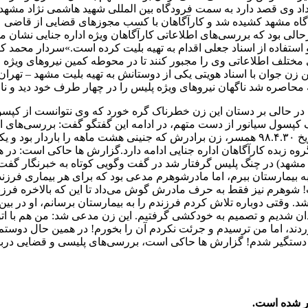
‌داد وی قصد دارد به سمت فرودگاه بین المللی شهید هاشمی نژاد مشهد
اه مشهد کشیده شد و کارآگاهان با کسب مجوز‌های قضایی از قاضی عل
حالی بود که بررسی‌های اطلاعاتی کارآگاهان ویژه اداره جنایی نشان می
تفاده از اسناد جعلی اقدام به تهیه بلیت کرده است.»سردار محمد کاظم
ختلف اطلاعاتی وی را مجبور کنند تا در محوطه کمین نیرو‌های ویژه ق
ن جوان با اسناد هویتی یکی از دوستانش به تهیه بلیت مشهد – تهران اق
اصره شد ناگهان نیرو‌های ویژه پلیس را در چهار طرف خود دید و ناباو
در حالی بر دستان این زن خطرناک گره خورد که وی نتوانست از کپسول
پسول سیانور از دست متهم، در ادامه این گفتگو گفت: بررسی‌های ا
آگاهی خراسان رضوی) بیانگر آن بود که «الهام» متهم ۳۸ ساله، در تاریخ ۹۸.۴.۳۰ همسر، زن براد
ه زبده کارآگاهان اداره جنایی ادامه دارد.گزارش ها حاکی است: در ه
 بیمارستان ببرم، اما مادرشوهرم مدعی بود که برای هر بیماری فرزند ر
 شوهرم نیز فقط به حرف مادرش گوش می‌داد تا این که بالاخره فرزندم 
م شد. وقتی دوباره تلاش کردم فرزندم را به بیمارستان برسانم، او در 
جدان شدیم و تصمیم به خودکشی گرفتیم. این زن مدعی شد: من هم با ا
دند، اما من ترسیدم و جرئت نکردم آن را بخورم! در همین حال دوستم ن
 دستگیر شدم! گزارش ها حاکی است، بررسی‌های پلیسی و قضایی دربار