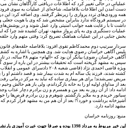
عملیاتی در حالی تغییر کرد که اطلاعات دریافتی کارآگاهان نشان می
دست آمدن این اطلاعات بلافاصله، شاخه‌ای از عملیات به سوی فرودگ
همه ورودی‌های تردد پروازی را زیرنظر گرفتند. وی اضافه کرد: این در
در سیستم فرودگاه ندارد بنابراین مشخص شد که وی با هویت جعلی و اس
داشت تا با رعایت همه جوانب امنیتی وارد عمل شوند و در پوشش‌های م
عملیات دستگیری وی به پای پرواز مشهد- تهران کشیده شد چرا که این ز
بخش جنایی در این عملیات هماهنگ تصریح کرد: وقتی متهم وارد حلقه مح
سردار سرتیپ دوم محمدکاظم تقوی افزود: بلافاصله حلقه‌های قانون 
پلیس آگاهی خراسان رضوی هدایت شد. وی همچنین با اشاره به کشف ک
سپس به مشهد گریخته است که تحقیقات بیشتر در این باره از سوی گرو
کشته شدند، فرزند یک ساله ام به شدت بیمار شد و قصد داشتم او را به
مریض نمی‌شدند! برای هر بیماری ساده که نباید به مرکز درمانی رفت!
بعد از مداوای اولیه او را به خانه بازگرداندم، ولی باز هم حالش وخی
ادامه داد: از آن روز به بعد من و همسرم و زن برادرم دچار عذاب و
سیانور خریدم و به ملایر بازگشتم. شوهرم و زن برادرم قرص‌ها را خور
آشپزخانه برداشت و خورد؟! بعد از آن هم من به مشهد فرار کردم که
مشهد ادامه دارد.
منبع: روزنامه خراسان
این خبر مربوط به مرداد 1398 بوده و صرفا جهت عبرت آموزی بارنشر شده است.