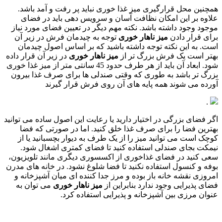
همچنین محل قرارگیری میز غذا خوری نباید پر رفت و آمد باشد.
علاوه بر این امکان نظافت آسان و سرویس دهی باید در فضای
موجود وجود داشته باشد. نکته مهم دیگر در تعیین فضای مورد نیاز
برای قرار دادن
میز ناهار خوری
توجه به چیدمان فرش در زیر آن
است. به این نکته توجه داشته باشید که بر اساس اصول چیدمان
بهتر است یک فرش بزرگ تر از
میز ناهار خوری
در زیر آن قرار داده
شود. ابعاد آن باید از هر طرف حدود 45 سانتی متر از میز غذا خوری
بزرگ تر باشد به طوری که وقتی صندلی ها برای صرف غذا بیرون
آورده می شوند همه پایه های آن روی فرش قرار گیرند
.
اگر فضای بزرگی در اختیار دارید یا رعایت این اصول ساده می توانید
بهترین فضا را برای صرف غذا خلق کنید. اما در صورتی که فضا
کوچک است می توانید میز را از یک طرف به دیوار بچسبانید یا از
نیمکت بجای صندلی استفاده کنید تا فضای کمتری اشغال شود.
سعی کنید در فضای غذاخوری از اکسسوری دیگری مانند تلویزیون،
بوفه و کنسول استفاده نکنید تا فضا شلوغ نشود. در خانه های مدرن
امروزی نقشه خانه باز بوده و مرز جدا کننده ای میان آشپزخانه و
فضای پذیرایی وجود ندارد بنابراین از
میز ناهار خوری
می توان به
عنوان مرزی بین آشپزخانه و پذیرایی استفاده کرد.