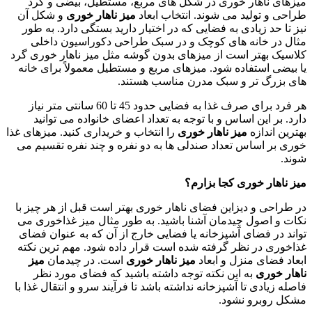
میزهای ناهار خوری در شکل های مربع، مستطیل، بیضی و گرد
طراحی و تولید می شوند. انتخاب ابعاد
میز ناهار خوری
و شکل آن
نیز تا حد زیادی به فضایی که در اختیار دارید بستگی دارد. به طور
مثال در خانه های کوچک و در سبک طراحی دکوراسیون داخلی
کلاسیک بهتر است از میزهای بدون گوشه مثل
میز ناهار خوری گرد
یا بیضی استفاده شود. میزهای مربع و مستطیل معمولاً برای خانه
های بزرگ تر و سبک مدرن مناسب هستند.
هر فرد برای صرف غذا به فضایی حدود 45 تا 60 سانتی متر نیاز
دارد. بر این اساس و با توجه به تعداد اعضای خانواده می توانید
بهترین اندازه
میز ناهار خوری
را انتخاب و خریداری کنید. میزهای غذا
خوری بر اساس تعداد صندلی ها به دو نفره و چند نفره تقسیم می
شوند.
میز ناهار خوری کجا بزارم؟
در طراحی و دیزاین فضای ناهار خوری بهتر است قبل از هر چیز با
نکات و اصول چیدمان آشنا باشید. به طور مثال میز غذاخوری می
تواند در فضای آشپزخانه یا فضایی خارج از آن که به عنوان فضای
غذاخوری در نظر گرفته شده است قرار داده شود. مهم ترین نکته
ابعاد فضای منزل و ابعاد
میز ناهار خوری
است. در چیدمان
میز
ناهار خوری
به این نکته توجه داشته باشید که فضای مورد نظر
فاصله زیادی تا آشپزخانه نداشته باشد تا فرآیند سرو و انتقال غذا با
مشکل روبرو نشود.