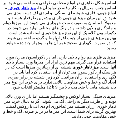
اساس شکل ظاهری در انواع مختلفی طراحی و ساخته می شود. بر
اساس جنس متریال به کار رفته در تولید آن ها،
میز ناهار خوری
به
انواع چوبی، فلزی، شیشه ای، سنگی، و ام دی اف دسته بندی می
شود. در این میان میزهای چوبی دارای بیشترین طرفدار هستند و
معمولاً با مبلمان به صورت ست خریداری می شوند. این میزها دوام
و ماندگاری بالایی داشته و در رنگ های مختلف تولید می شوند. در
دکوراسیون کلاسیک از این نوع میز غذاخوری استفاده شده است.
بهترین میزهای چوبی از چوب افرا، بلوط و گردو ساخته می شوند
که در صورت نگهداری صحیح عمر آن ها به بیش از چند دهه خواهد
رسید.
میزهای فلزی هم دوام بالایی دارند، اما در دکوراسیون مدرن مورد
استفاده قرار می گیرند. مهم ترین ایراد این میزها وزن بسیار بالای
آنها است.
میز ناهار خوری
شیشه ای از زیباترین میزها است که در
هر سبک از دکوراسیون می توان از آن استفاده کرد اما باید در
نگهداری و استفاده از آن مراقبت کرد زیرا شیشه در برابر ضربه،
ایجاد لک و خط و خش مقاومت بالایی ندارد. برای خرید این نوع میز
باید شیشه هایی با ضخامت بالا بین 9 تا 12 میلیمتر انتخاب شود.
میزهای سنگی بسیار لوکس و چشمگیر هستند اما دارای وزن بالایی
بوده و از طرف دیگر به راحتی لک می شوند. اگر به دنبال خرید میز
ناهار خوری ارزان هستید میز غذاخوری ام دی اف با روکش لمینت
بهترین گزینه برای شما است. این میز ها در برابر ضربه، لک و خط و
خش مقاومت خوبی دارند.