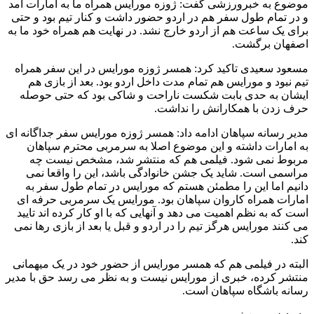
موضوع به خبرورزشی گفت: ژوزه مورایس همراه ما به امارات آمد
و در تمام طول سفر هم در اردو حضور داشت و کنار تیم بود و حتی
برای یک ساعت هم از اردو خارج نشد. در نهایت هم همراه خود ما به
اصفهان برگشت.
مسعود سعیدی تاکید کرد: همسر ژوزه مورایس در این سفر همراه
تیم نبود و مورایس هم تمام مدت داخل اردو بود. بعد از بازی هم
ایشان به حدی بابت شکست ناراحت و شاکی بود که حتی حوصله
حرف زدن با همکارانش را نداشت.
مدیر رسانه سپاهان ادامه داد: همسر ژوزه مورایس سفر جداگانه ای
به امارات داشته و این موضوع اصلا به سرمربی محترم سپاهان
مربوط نمی شود. فیلمی هم که منتشر شد، مشخص نیست چه
مراسمی است. شاید یک جشن خانوادگی باشد، این را واقعا نمی
دانیم اما این را مطمئن هستم که مورایس در تمام طول سفر به
امارات همراه کاروان سپاهان بود. مورایس یک سرمربی حرفه ای
است که به نظم اهمیت می دهد و آنهایی که با او کار کرده اند تایید
می کنند مورایس هرگز تیم را در اردو و قبل یا بعد از بازی رها نمی
کند.
البته در فیلمی هم که همسر مورایس از حضور خود در یک میهمانی
منتشر کرده، خبری از مورایس نیست و به نظر می رسد حق با مدیر
رسانه باشگاه سپاهان است.