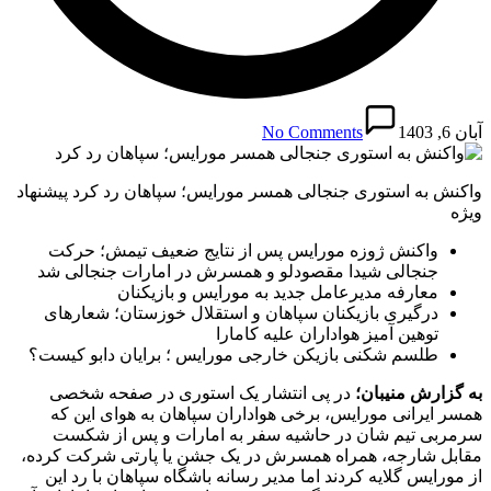
آبان 6, 1403
No Comments
واکنش به استوری جنجالی همسر مورایس؛ سپاهان رد کرد پیشنهاد
ویژه
واکنش ژوزه مورایس پس از نتایج ضعیف تیمش؛ حرکت
جنجالی شیدا مقصودلو و همسرش در امارات جنجالی شد
معارفه مدیرعامل جدید به مورایس و بازیکنان
درگیری بازیکنان سپاهان و استقلال خوزستان؛ شعارهای
توهین آمیز هواداران علیه کامارا
طلسم شکنی بازیکن خارجی مورایس ؛ برایان دابو کیست؟
به گزارش منیبان؛
در پی انتشار یک استوری در صفحه شخصی
همسر ایرانی مورایس، برخی هواداران سپاهان به هوای این که
سرمربی تیم شان در حاشیه سفر به امارات و پس از شکست
مقابل شارجه، همراه همسرش در یک جشن یا پارتی شرکت کرده،
از مورایس گلایه کردند اما مدیر رسانه باشگاه سپاهان با رد این