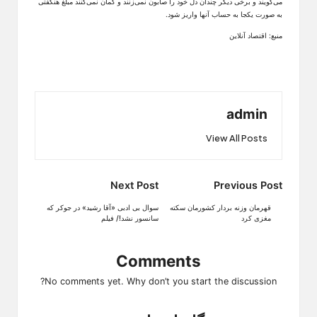
می‌گویند و برخی دیگر چندان دل خود را صابون نمی‌زنند و گمان نمی‌کنند مبلغ هنگفتی
به صورت یکجا به حساب آنها واریز شود.
منبع: اقتصاد آنلاین
admin
View All Posts
Post
Next Post
Previous Post
navigation
قهرمان وزنه بردار کشورمان سکته
سوال بی ادبی «آقا رشید» در جوکر که
مغزی کرد
سانسور نشد!/ فیلم
Comments
No comments yet. Why don’t you start the discussion?