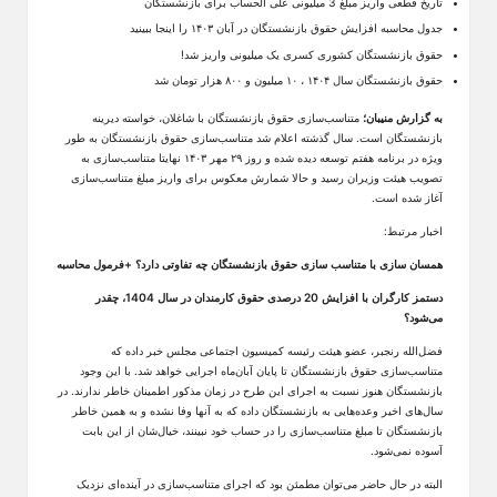
تاریخ قطعی واریز مبلغ 3 میلیونی علی الحساب برای بازنشستگان
جدول محاسبه افزایش حقوق بازنشستگان در آبان ۱۴۰۳ را اینجا ببینید
حقوق بازنشستگان کشوری کسری یک میلیونی واریز شد!
حقوق بازنشستگان سال ۱۴۰۴ ، ۱۰ میلیون و ۸۰۰ هزار تومان شد
به گزارش منیبان؛
متناسب‌سازی حقوق بازنشستگان با شاغلان، خواسته دیرینه
بازنشستگان است. سال گذشته اعلام شد متناسب‌سازی حقوق بازنشستگان به طور
ویژه در برنامه هفتم توسعه دیده شده و روز ۲۹ مهر ۱۴۰۳ نهایتا متناسب‌سازی به
تصویب هیئت وزیران رسید و حالا شمارش معکوس برای واریز مبلغ متناسب‌سازی
آغاز شده است.
اخبار مرتبط:
همسان سازی با متناسب سازی حقوق بازنشستگان چه تفاوتی دارد؟ +فرمول محاسبه
دستمز کارگران با افزایش 20 درصدی حقوق کارمندان در سال 1404، چقدر
می‌شود؟
فضل‌الله رنجبر، عضو هیئت رئیسه کمیسیون اجتماعی مجلس خبر داده که
متناسب‌سازی حقوق بازنشستگان تا پایان آبان‌ماه اجرایی خواهد شد. با این وجود
بازنشستگان هنوز نسبت به اجرای این طرح در زمان مذکور اطمینان خاطر ندارند. در
سال‌های اخیر وعده‌هایی به بازنشستگان داده که به آنها وفا نشده و به همین خاطر
بازنشستگان تا مبلغ متناسب‌سازی را در حساب خود نبینند، خیال‌شان از این بابت
آسوده نمی‌شود.
البته در حال حاضر می‌توان مطمئن بود که اجرای متناسب‌سازی در آینده‌ای نزدیک