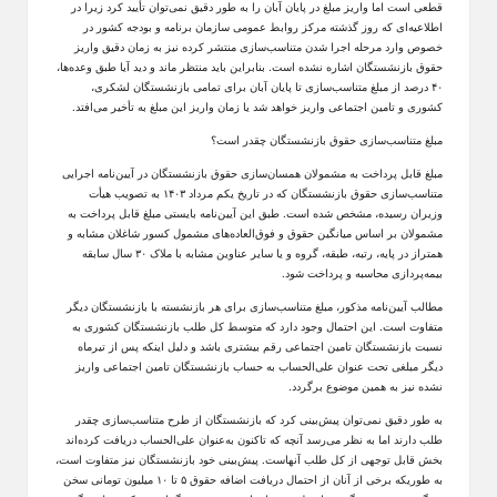
قطعی است اما واریز مبلغ در پایان آبان را به طور دقیق نمی‌توان تأیید کرد زیرا در
اطلاعیه‌ای که روز گذشته مرکز روابط عمومی سازمان برنامه و بودجه کشور در
خصوص وارد مرحله اجرا شدن متناسب‌سازی منتشر کرده نیز به زمان دقیق واریز
حقوق بازنشستگان اشاره نشده است. بنابراین باید منتظر ماند و دید آیا طبق وعده‌ها،
۴۰ درصد از مبلغ متناسب‌سازی تا پایان آبان برای تمامی بازنشستگان لشکری،
کشوری و تامین اجتماعی واریز خواهد شد یا زمان واریز این مبلغ به تأخیر می‌افتد.
مبلغ متناسب‌سازی حقوق بازنشستگان چقدر است؟
مبلغ قابل پرداخت به مشمولان همسان‌سازی حقوق بازنشستگان در آیین‌نامه اجرایی
متناسب‌سازی حقوق بازنشستگان که در تاریخ یکم مرداد ۱۴۰۳ به تصویب هیأت
وزیران رسیده، مشخص شده است. طبق این آیین‌نامه بایستی مبلغ قابل پرداخت به
مشمولان بر اساس میانگین حقوق و فوق‌العاده‌های مشمول کسور شاغلان مشابه و
همتراز در پایه، رتبه، طبقه، گروه و یا سایر عناوین مشابه با ملاک ۳۰ سال سابقه
بیمه‌پردازی محاسبه و پرداخت شود.
مطالب آیین‌نامه مذکور، مبلغ متناسب‌سازی برای هر بازنشسته با بازنشستگان دیگر
متفاوت است. این احتمال وجود دارد که متوسط کل طلب بازنشستگان کشوری به
نسبت بازنشستگان تامین اجتماعی رقم بیشتری باشد و دلیل اینکه پس از تیرماه
دیگر مبلغی تحت عنوان علی‌الحساب به حساب بازنشستگان تامین اجتماعی واریز
نشده نیز به همین موضوع برگردد.
به طور دقیق نمی‌توان پیش‌بینی کرد که بازنشستگان از طرح متناسب‌سازی چقدر
طلب دارند اما به نظر می‌رسد آنچه که تاکنون به‌عنوان علی‌الحساب دریافت کرده‌اند
بخش قابل توجهی از کل طلب آنهاست. پیش‌بینی خود بازنشستگان نیز متفاوت است،
به طوریکه برخی از آنان از احتمال دریافت اضافه حقوق ۵ تا ۱۰ میلیون تومانی سخن