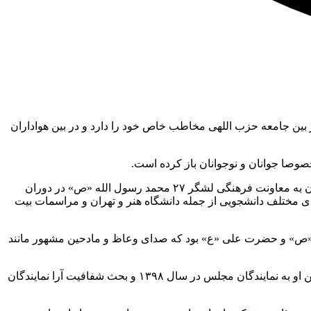
ری و سخنران معروف که در بین جامعه حزب اللهی مخاطب خاص خود را دارد و در بین هواداران
صوصا جوانان و نوجوانان باز کرده است.
در رزومه کاری او بیشتر فعالیت در حوزه های فرهنگی به چشم می آید اما در زمینه سیاست هم ورود کرده است. از جمله سوابق او می توان به معاونت فرهنگی لشگر ۲۷ محمد رسول الله «ص» در دوران
ای مختلف دانشجویی از جمله دانشگاه هنر و تهران و مراسمات بیت
 اکرم«ص» و حضرت علی «ع» بود که صدای وعاظ و مادحین مشهور مانند
او گاهاً با استفاده از مجالس مذهبی و منبرهای خود انتقادهای تندی به سیاسیون داشته است. از جمله آنها می توان به داستان حمله شدیداللحن او به نمایندگان مجلس در سال ۱۳۹۸ و بحث شفافیت آرا نمایندگان