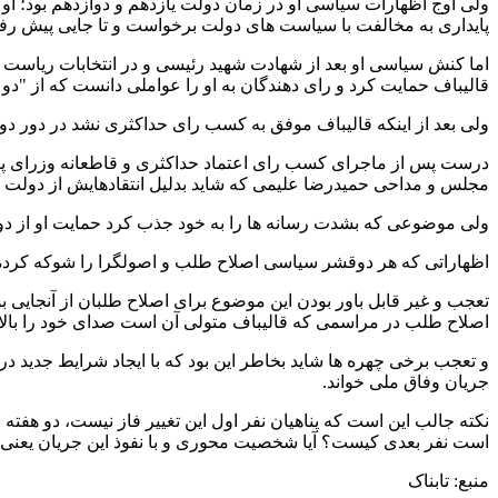
ولی اوج اظهارات سیاسی او در زمان دولت یازدهم و دوازدهم بود؛ ا
پایداری به مخالفت با سیاست های دولت برخواست و تا جایی پیش رفت 
قالیباف حمایت کرد و رای دهندگان به او را عواملی دانست که از "د
ولی بعد از اینکه قالیباف موفق به کسب رای حداکثری نشد در دور دوم 
درست پس از ماجرای کسب رای اعتماد حداکثری و قاطعانه وزرای پ
مجلس و مداحی حمیدرضا علیمی که شاید بدلیل انتقادهایش از دولت ش
ولی موضوعی که بشدت رسانه ها را به خود جذب کرد حمایت او از دولت
اظهاراتی که هر دوقشر سیاسی اصلاح طلب و اصولگرا را شوکه کرده 
تعجب و غیر قابل باور بودن این موضوع برای اصلاح طلبان از آنجایی ب
اصلاح طلب در مراسمی که قالیباف متولی آن است صدای خود را بالا 
و تعجب برخی چهره ها شاید بخاطر این بود که با ایجاد شرایط جدید در
جریان وفاق ملی خواند.
نکته جالب این است که پناهیان نفر اول این تغییر فاز نیست، دو هفته 
است نفر بعدی کیست؟ آیا شخصیت محوری و با نفوذ این جریان یعنی حج
منبع: تابناک