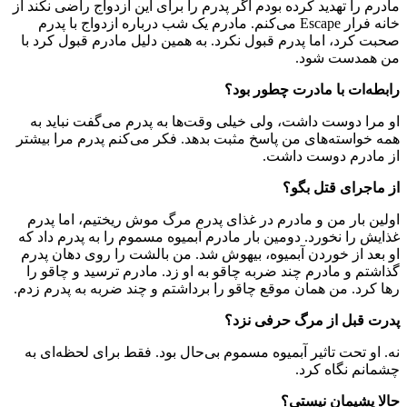
مادرم را تهدید کرده بودم اگر پدرم را برای این ازدواج راضی نکند از
خانه فرار Escape می‌کنم. مادرم یک شب درباره ازدواج با پدرم
صحبت کرد، اما پدرم قبول نکرد. به همین دلیل مادرم قبول کرد با
من همدست شود.
رابطه‌ات با مادرت چطور بود؟
او مرا دوست داشت، ولی خیلی وقت‌ها به پدرم می‌گفت نباید به
همه خواسته‌های من پاسخ مثبت بدهد. فکر می‌کنم پدرم مرا بیشتر
از مادرم دوست داشت.
از ماجرای قتل بگو؟
اولین بار من و مادرم در غذای پدرم مرگ موش ریختیم، اما پدرم
غذایش را نخورد. دومین بار مادرم آبمیوه مسموم را به پدرم داد که
او بعد از خوردن آبمیوه، بیهوش شد. من بالشت را روی دهان پدرم
گذاشتم و مادرم چند ضربه چاقو به او زد. مادرم ترسید و چاقو را
رها کرد. من همان موقع چاقو را برداشتم و چند ضربه به پدرم زدم.
پدرت قبل از مرگ حرفی نزد؟
نه. او تحت تاثیر آبمیوه مسموم بی‌حال بود. فقط برای لحظه‌ای به
چشمانم نگاه کرد.
حالا پشیمان نیستی؟