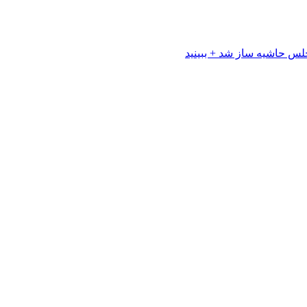
لس حاشیه ساز شد + ببینید