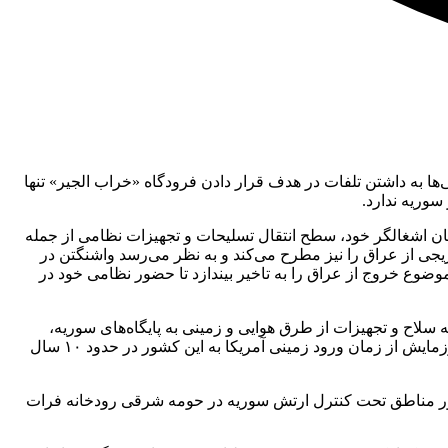
‌ها به داشتن تلفات در هدف قرار دادن فرودگاه «خراب الجیر» تنها
سوریه ندارد.
یان اشغالگر خود، سطح انتقال تسلیحات و تجهیزات نظامی از جمله
ریجی از عراق را نیز مطرح می‌کند و به نظر می‌رسد واشنگتن در
ضوع خروج از عراق را به تاخیر بیندازد تا حضور نظامی خود در
ین روند با توجه به ورود نیروهای کمکی نظامی به عراق و سوریه، به ویژه طی یک ماه گذشته و انتقال بیش از ۲۰ محموله سلاح و تجهیزات از طرق هوایی و زمینی به پایگاه‌های سوریه،
نمایان شد. این اقدامات همزمان با برگزاری چند رزمایش‌ و مانور نظامی در اکثر پایگاه‌های آمریکا بود که طبق گفته منابع محلی، بزرگترین رزمایش از زمان ورود زمینی آمریکا به این کشور در حدود ۱۰ سال
خودرو بود که بیش از یک هفته پیش در منطقه مجاور مناطق تحت کنترل ارتش سوریه در حومه شرقی رودخانه فرات