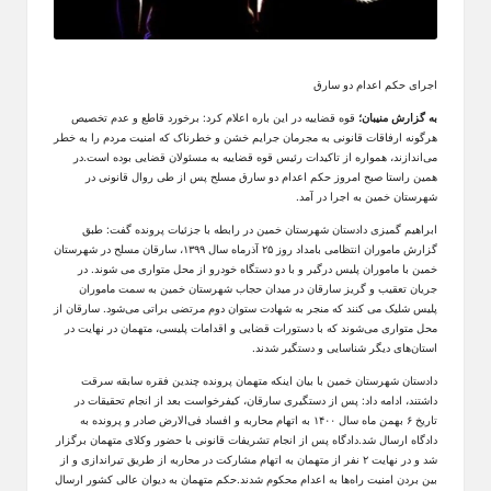
اجرای حکم اعدام دو سارق
به گزارش منیبان؛
قوه قضاییه در این باره اعلام کرد: برخورد قاطع و عدم تخصیص
هرگونه ارفاقات قانونی به مجرمان جرایم خشن و خطرناک که امنیت مردم را به خطر
می‌اندازند، همواره از تاکیدات رئیس قوه قضاییه به مسئولان قضایی بوده است.در
همین راستا صبح امروز حکم اعدام دو سارق مسلح پس از طی روال قانونی در
شهرستان خمین به اجرا در آمد.
ابراهیم گمیزی دادستان شهرستان خمین در رابطه با جزئیات پرونده گفت: طبق
گزارش ماموران انتظامی بامداد روز ۲۵ آذرماه سال ۱۳۹۹، سارقان مسلح در شهرستان
خمین با ماموران پلیس درگیر و با دو دستگاه خودرو از محل متواری می شوند. در
جریان تعقیب و گریز سارقان در میدان حجاب شهرستان خمین به سمت ماموران
پلیس شلیک می کنند که منجر به شهادت ستوان دوم مرتضی براتی می‌شود. سارقان از
محل متواری می‌شوند که با دستورات قضایی و اقدامات پلیسی، متهمان در نهایت در
استان‌های دیگر شناسایی و دستگیر شدند.
دادستان شهرستان خمین با بیان اینکه متهمان پرونده چندین فقره سابقه سرقت
داشتند، ادامه داد: پس از دستگیری سارقان، کیفرخواست بعد از انجام تحقیقات در
تاریخ ۶ بهمن ماه سال ۱۴۰۰ به اتهام محاربه و افساد فی‌الارض صادر و پرونده به
دادگاه ارسال شد.دادگاه پس از انجام تشریفات قانونی با حضور وکلای متهمان برگزار
شد و در نهایت ۲ نفر از متهمان به اتهام مشارکت در محاربه از طریق تیراندازی و از
بین بردن امنیت راه‌ها به اعدام محکوم شدند.حکم متهمان به دیوان عالی کشور ارسال