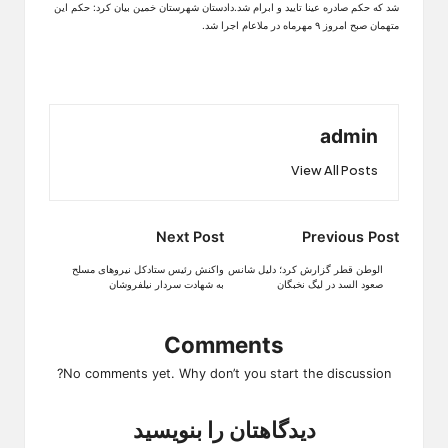
شد که حکم صادره عینا تایید و ابرام شد.دادستان شهرستان خمین بیان کرد: حکم این
متهمان صبح امروز ۹ مهرماه در ملاعام اجرا شد.
admin
View All Posts
Post
Next Post
Previous Post
navigation
الوطن قطر گزارش کرد؛ دلیل شانس
واکنش رئیس ستادکل نیروهای مسلح
صعود السد در لیگ نخبگان
به شهادت سردار نیلفروشان
Comments
No comments yet. Why don’t you start the discussion?
دیدگاهتان را بنویسید