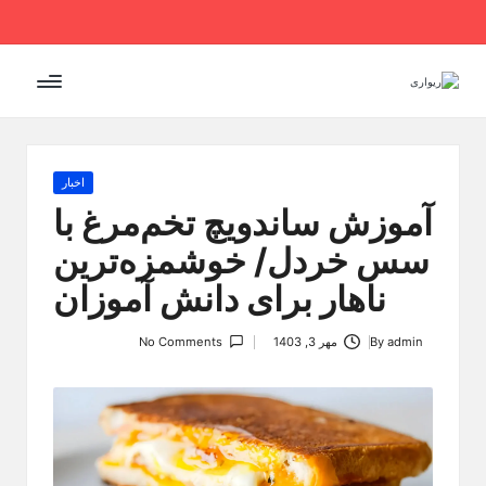
Ski
t
conten
Posted
اخبار
in
آموزش ساندویچ تخم‌مرغ با
سس خردل/ خوشمزه‌ترین
ناهار برای دانش آموزان
admin
By
مهر 3, 1403
No Comments
Posted
by