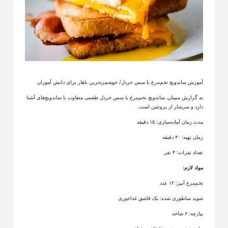
آموزش ساندویچ تخم‌مرغ با سس خردل/ خوشمزه‌ترین ناهار برای دانش آموزان
به گزارش منیبان، ساندویچ تخم‌مرغ با سس خردل طعمی متفاوت با ساندویچ‌های آشنا
دارد و سرشار از پروتئین است.
مدت زمان آماده‌سازی: ۱۵ دقیقه
زمان تهیه: ۳۰ دقیقه
تعداد نفرات: ۴ نفر
مواد لازم:
تخم‌مرغ آبپز: ۱۲ عدد
شوید ساطوری شده: یک قاشق غذاخوری
پیازچه: ۶ شاخه