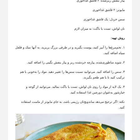
پیاز بنفش ریزشده: ۲ قاشق غذاخوری
مایونز: ۲ قاشق غذاخوری
سس خردل: یک قاشق غذاخوری
نان لواش، تست یا باگت: به میزان لازم
روش تهیه:
۱. تخم‌مرغ‌ها را آبپز کنید، پوست بگیرید و در ظرفی بزرگ بریزید. به آنها نمک و فلفل
سیاه اضافه کنید.
۲. شوید ساطوری‌شده، پیازچه خردشده ریز و پیاز بنفش نگینی را اضافه کنید.
۳. سس را اضافه کنید. می‌توانید نسبت سس‌ها را تغییر دهید. مواد را به‌خوبی با هم
ترکیب کنید تا با هم طعم بگیرند.
۴. یک لایه از مواد را روی نان لواش، تست یا باگت بمالید. می‌توانید از گوجه و
خیارشور به‌عنوان دورچین غذا استفاده کنید.
نکته: اگر ترجیح می‌دهد ساندویچ‌تان رژیمی باشد، به جای مایونز از ماست استفاده
کنید.