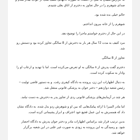
صدای شوهرم را در حال تجاوز به دخترم از اتاق بغلی شنیدم.
حالم خیلی بده شده بود.
شوهرم را از خانه بیرون انداختم.
در این حال از دخترم خواستم ماجرا را توضیح دهد.
مرد کثیف به مدت 12 سال هر بار به دخترش از 8 سالگی تجاوز کرده بود و دستش رو
شد.
تجاوز از 8 سالگی
دخترم گفت پدرش از ۸ سالگی به او تعرض می‌کرده است. اما با تهدید و ارعاب او را
وادار به سکوت کرده است.
به دنبال اظهارات این زن، پرونده به دادگاه کیفری رفت. و به دستور قاضی تولیت –
رئیس شعبه دوازدهم – دختر جوان به پزشکی قانونی منتقل شد.
هر چند در آزمایش‌های پزشکی قانونی ردی از تجاوز پدر به دخترش به دست نیامد.
اما مادر المیرا با ارائه پیامک‌هایی که بین او و شوهرش ردو بدل شده. به دادگاه نشان
داد که همسرش به این عمل فجیع خود اعتراف و ابراز پشیمانی کرده است.
بدین ترتیب قرار شد براساس اظهارات مادر و دختر جوان پدرش به دادگاه احضار
شود. و رسیدگی به این پرونده به زودی به صورت غیر علنی در این شعبه برگزار
خواهد شد.