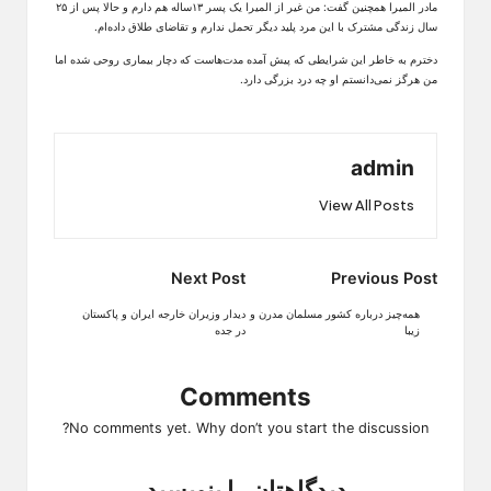
مادر المیرا همچنین گفت: من غیر از المیرا یک پسر ۱۳ساله هم دارم و حالا پس از ۲۵
سال زندگی مشترک با این مرد پلید دیگر تحمل ندارم و تقاضای طلاق داده‌ام.
دخترم به خاطر این شرایطی که پیش آمده مدت‌هاست که دچار بیماری روحی شده اما
من هرگز نمی‌دانستم او چه درد بزرگی دارد.
admin
View All Posts
Post
Next Post
Previous Post
navigation
همه‌چیز درباره کشور مسلمان مدرن و
دیدار وزیران خارجه ایران و پاکستان
زیبا
در جده
Comments
No comments yet. Why don’t you start the discussion?
دیدگاهتان را بنویسید