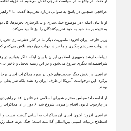
او گفت: در واقع ما در سیاست خارجی تلاش می‌کنیم که هزینه تخاصم‌
عراقچی همچنین در پاسخ به سوالی درباره تحریم‌ها گفت: ما ۲ راهبرد خنثی‌سازی تحریم‌ها و رفع تحریم‌ها را دنبال می‌کنیم؛ البته بحث خنثی‌سازی تحریم‌ها اولویت بیشتری دارد.
او با بیان اینکه «در موضوع خنثی‌سازی و بی‌اثرسازی تحریم‌ها، کل 
به نتیجه برسد خود به خود تحریم‌کنندگان را نیز ناامید می‌کند.
وزیر خارجه ایران افزود: ماموریت دیگر ما در کنار خنثی‌سازی تحری
در دولت سیزدهم پیگیری و ما نیز در دولت چهاردهم تلاش می‌کنیم که
دیپلمات ارشد جمهوری اسلامی ایران با بیان اینکه «اگر بتوانیم در ر
شرافتمندانه دیگری شروع می‌شود و در این زمینه تعجیل و تاخیر بی‌
برگرد. این درخواست آمریکا از طرف ایران رد نشد بلکه شرایطی 
بودند.
در چارچوب قانون اقدام راهبردی شروع شد. ۶ دور از آن مذاکرات را بنده انجام دادم، در زمان دولت قبل این مذاکرات انجام شد ولی به هر حال به سرانجام نرسید.
عراقچی افزود: اکنون احیای آن مذاکرات به آسانی گذشته نیست و این 
اصطلاح ترتیبات امنیتی بین‌المللی گذاشته است؛ جنگ غزه، حمله رژ