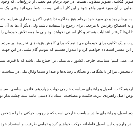
تصویر گذشته، تصویر متفاوتی هست. در خود برجام هم بعضی از تاریخ‌هایی که وجود 
ت‌هایی از آن مورد تغییر واقع شود و این کار آسانی نیست. شما می‌دانید وقتی یک
مربوط به نحوه بازگشت به برجام بود و در مورد خود برجام هیچ مذاکره نداشتیم. اکنون مقداری 
و به اصطلاح رفرنس یا مرجعی برای رجوع و استفاده باشند ولی دیگر آن‌ها به آن ش
آن‌ها گرفتار انتخابات هستند و کار آسانی نخواهد بود ولی ما همه تلاش خودمان را 
ت و یک تکلیف برای خودمان می‌دانیم که برای کاهش هزینه‌های تحریم‌ها بر مردم و 
ین مسیر استفاده خواهیم کرد و امیدوار هستیم که بتونیم گام مثبتی در این جهت ب
 عمل کنیم؛ سیاست خارجی کشور باید متکی بر اجماع ملی باشد که با قدرت بیشتری
مجلس، مراکز دانشگاهی و نخبگان، رسانه‌ها و صدا و سیما وفاق ملی در سیاست خا
اردهم گفت: اصول و راهنمای سیاست خارجی دولت چهاردهم، قانون اساسی، سیاس
صوص اصل راهبردی عزت،حکمت و مصلحت، اسناد بالا دستی مانند سند چشمانداز تو
 کردم اصول، و راهنمای ما در سیاست خارجی است که چارچوب حرکتی ما را مشخص م
ما در چارچوب این اصول قاطعانه حرکت خواهیم کرد و تمامی ظرفیت و استعداد خودما