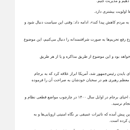
دهیم و مدیریت کنیم.
 به مردم کاهش پیدا کند»، ادامه داد: وقتی این سیاست دنبال شود و
 رفع تحریم‌ها به صورت شرافتمندانه را دنبال می‌کنیم، این موضوع
 خواهد بود و این موضوع از طریق مذاکره و یا از هر طریق
 گفت: در اواخر سال ۹۹ وقتی که آقای ترامپ شکست خورد و آقای بایدن رئیس‌جمهور شد، آمریکا ابراز علاقه کرد که به برجام
 معظم رهبری هم در سخنان خودشان به صراحت آن را فرموده
او ادامه‌ داد: مجلس محترم شورای اسلامی هم قانون اقدام راهبردی را در همان حوالی تصویب کردند. بعد از درخواست آمریکایی‌ها، مذاکرات مربوط به احیای برجام در اوایل سال ۱۴۰۰ در چارچوب مواضع قطعی نظام و
پیش آمده که تاثیرات عمیقی بر نگاه امنیتی اروپایی‌ها و به
ن کرده است.