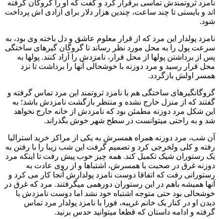
نامزد ثروتمندش تماسی برقرار کرد و گفت که او را گروگان گرفته
اند و بایستی تا چند ساعت، چندین هزار دلار برای آزادی اش پرداخت
شود.
نامزد پولدار این مرد که از قرار معلوم عاشق و دل باخته وی بود، به
سرعت پول را به محل مورد نظر رساند تا گروگان گیرهای ساختگی
پس از برداشتن پولها از محل قرار، نامزدش را آزاد کنند. پولها به
محل قرار رسید و مرد دوزنه با خوشحالی آنها را برداشت تا نزد
همسر اولش بازگردد.
گروگانگیرهای ساختگی هم با نامزد ثروتمند این مرد تماس گرفته و
گفتند که از منزل خارج نشده و منتظر بازگشت نامزدش باشد؛ به
این شکل مرد دوزنه مطمئن بود که نامزدش از خانه خارج نخواهد
شد و به راحتی میتوانست در سطح شهر خوش بگذراند.
آن شب، مرد دوزنه همراه همسرش به یکی از مراکز خرید استرالیا
رفته و کلی ولخرجی کرد و تصمیم گرفت این شب زیبا را با رفتن به
یک رستوران شیک تکمیل کند. همه چیز خوب پیش رفت تا اینکه مرد
دوزنه غرق در صحبت با همسرش، اشتباها و از روی عادت به
رستورانی رفت که اتفاقا دوست نامزد پولدارش آنجا کار می کرد و
آنها همیشه باهم در این رستوران دورهمی میگرفتند. مرد که غرق در
خوشحالی بود حتی متوجه اشتباه خود نشد اما دوست نامزدش با
دیدن او در کنار یک خانم غریبه، فورا با نامزد پولدار مرد تماس
گرفته و ادامه داستان که قطعا میتوانید حدس بزنید.