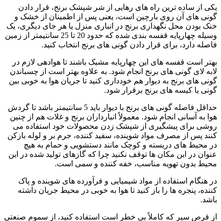
یکی از ساده ترین راه های رهایی از شر شپشک برنج، قرار دادن
گونی های آن روی بارچین است، یعنی پس از اطمینان از خشک و
خنک بودن محل نگهداری برنج در انباری منزل یا هر جای دیگری، یک
وسیله چهارپایه قفسه بندی شده که حدود 20 تا 25 سانتیمتر از زمین
فاصله دارد، برای قرار دادن گونی های برنج انتخاب کنید.
بهتر است قفسه های این چهارپایه مشبک باشند تا هوادهی لازم در
لابه لای گونی های برنج انجام شود. به علاوه بهتر است از چسباندن
گونی های برنج به دیوار هم خودداری کنید تا جریان هوا به خوبی بین
گونی یا کیسه های برنج برقرار شود.
حداقل فاصله گونی های برنج با دیوار باید 5 سانتیمتر باشد تا گردش
هوا به آسانی انجام شود. معمولاً انبارداران برنج و غلات هم از چنین
روشی برای پیشگیری از شپشک زدن محصولات خود استفاده می
کنند پس از مصرف مواد شوینده، سفید کننده، جرم بر و لوله بازکن
در محیط های دربسته و کوچک مانند دستشویی و حمام به هیچ
عنوان در این مکان ها توقف نکنید چرا که گازهای تولید شده در این
محیط بدون تهویه مناسب، خفه کننده و سمی است.
در هنگام استفاده از مواد شیمیایی و فرآورده های شوینده و پاک
کننده، پنجره ها را باز کنید تا هوا به خوبی در محیط جریان داشته
باشد.
از قرص سیر که کاملاً بی خطر است استفاده کنید، از سموم صنعتی