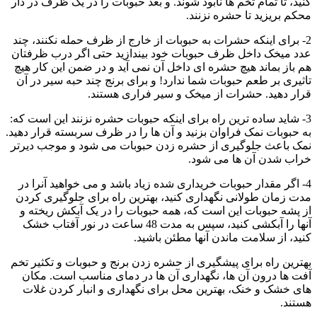
کنید، تا تمام تخم ها نابود شوند. و بعد حبوبات را در یک ظرف در دار
محکم بریزید تا حشره نزنند.
2- برای اینکه حشرات به حبوبات از خارج از ظرف حمله نکنند، چند
عدد میخک داخل ظرف حبوبات خود بیندازید حتی اگر درب ظرفتان
هم باز بماند هیچ حشره ای داخل آن نمی آید و در ضمن این کار هیچ
تاثیری بر طعم حبوبات شما ندارد! و برای برنج چند حبه سیر در آن
قرار دهید. حشرات از میخک و سیر فراری هستند.
3- شاید ساده ترین راه برای اینکه حبوبات حشره نزنند این است که:
به حبوبات نمک فراوان بزنید و آن ها را در ظرف سربسته قرار دهید.
نمک باعث جلوگیری از حشره زدن حبوبات می شود و موجب دیرتر
خراب شدن آن ها می شود.
4- اگر مقدار حبوبات خریداری شده زیاد باشد و می خواهید آنرا در
مدت زمان طولانی نگهداری کنید، بهترین راه برای جلوگیری کردن
از پشه حبوبات این است که، همه حبوبات را در یک آبکش ریخته و
آنها را آبکشی کنید، سپس به مدت 48 ساعت در نور آفتاب خشک
کنید، از سلامت ماندن آنها مطئن باشید.
بهترین راه برای پیشگیری از حشره زدن برنج و حبوبات و تکثیر تخم
آفت ها درون آن ها،‌ نگهداری آن ها در دمای مناسب است. مکان
های خشک و خنک، بهترین محل برای نگهداری و انبار کردن غلات
هستند.