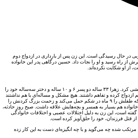
غربی در حال رسیدگی است. این زن پس از بارداری در ازدواج دوم
ان بدهد که شوهرش از راه رسید و او را نجات داد. حسین درگاهی پدر این خانواده
 از او شکایت نکرده‌اند.
این پرونده در حالی در جریان است که زنی دیگر اوایل سال جاری در روستای بسیطین رامهرمز سه فرزندش را به قتل رساند و سپس خودکشی کرد. زهرا ۳۳ ساله دو پسر ۶ و ۱۰ ساله و دختر سه‌ساله خود را
س خود را حلق‌آویز کرد. یکی از اقوام این خانواده ‌گفته است: این زن و شوهر ۱۰‌ سال بود که با هم ازدواج کرده و تفاهم داشتند. هیچ مشکل و مساله‌ای با هم نداشتند
و از نظر مالی هم در رفاه‌ کامل بودند. ما هنوز هم در شوک هستیم و نمی‌دانیم چرا این اتفاق تلخ رخ داد. برایمان سوال است چطور یک مادر که طفلش را ۹ ماه در شکم حمل می‌کند و زحمت بزرگ کردنش را
نواده هم بسیار به همسر و بچه‌هایش علاقه داشت. صبح روز حادثه،
. فرماندار رامهرز نیز در این‌باره گفته است، این زن به‌ دلیل اختلالات عصبی و اختلافات خانوادگی
 قتل فرزندان، خود را حلق‌آویز کرده است.
 مرتکب شده چه می‌گوید و با چه انگیزه‌ای دست به این کار زده