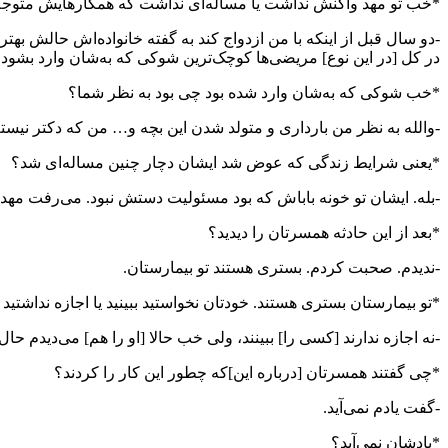
*خب تو مهد واکنش نداشت یا مساله‌ای نداشت که همکارهایش متوجه
-دو سال قبل از اینکه با من ازدواج کند به گفته خانواده‌اش حالش
در کل [در این نوع] مریضی‌ها کوچک‌ترین شوکی که به‌شان وارد بشود 
*خب شوکی که به‌شان وارد شده بود چی بود به نظر شما؟
-والله به نظر من بارداری و متولد شدن این بچه و… من که دکتر نیستم
*یعنی شرایط زندگی که عوض شد ایشان دچار چنین مساله‌ای شد؟
-بله. ایشان تو خونه باباش که بود مسئولیت دستش نبود. می‌رفت مهد و 
*بعد از این حادثه همسرتان را دیدید؟
-ندیدم. صحبت کردم. بستری هستند تو بیمارستان.
*تو بیمارستان بستری هستند. خودتان نخواستید ببینید یا اجازه نداشتید ب
-نه اجازه ندارند [کسی را] ببینند، ولی خب حالا [او را هم] می‌دیدم حا
*چی گفتند همسرتان [درباره این]که چطور این کار را کردند؟
-گفت یادم نمی‌آید.
*یادشان نمی‌آید؟