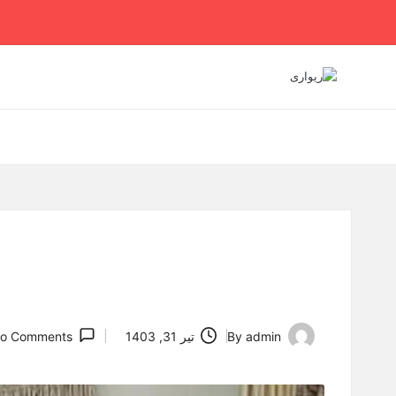
Ski
t
conten
admin
By
تیر 31, 1403
o Comments
Posted
by