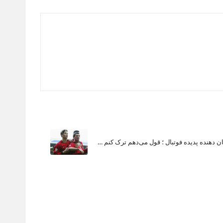
ن دهنده پدیده فوتبال ؛ قول می‌دهم ترک کنم …