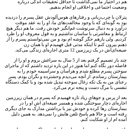
هم در اختیار ما نمی‌گذاشت تا حداقل تحقیقات اندکی درباره
وضعیت اجتماعی و اخلاقی او انجام بدهیم.
پترلان با چرب‌زبانی و رفتارهای هوس‌آلودش عقل پسرم را دزدیده
بود به گونه‌ای که با وجود مخالفت‌های ما، او را به عقد موقت
درآورد و به دنبال سرنوشت غم‌انگیز خودش رفت. ما هم دیگر هیچ
ارتباط و معاشرتی با ساسان نداشتیم و به قول معروف او را طرد
کردیم. ولی بازهم جگر گوشه ام بود و من نمی‌توانستم پسرم را از
ذهنم بیرون کنم تا اینکه مدتی قبل فهمیدم او با همان زن
صیغه‌ای‌اش در یک زیرزمین 12 متری اجاره‌ای زندگی می‌کند.
چند بار تصمیم گرفتم بعد از 5 سال به سراغش بروم و او را از
فاصله دور نگاه کنم اما هنوز در این باره تردید داشتم که از ماجرای
سوختن پسرم مطلع شدم و هراسان و سراسیمه خودم را به
بیمارستان رساندم. از آنچه می‌دیدم وحشتزده و نگران بودم. پسر
رعنای من به یک تکه زغال سوخته تبدیل شده بود و با کمک دستگاه
تنفسی با مرگ دست و پنجه نرم می‌کرد.
بعد از پرس و جوهای زیاد تازه فهمیدم که پسرم در همان زیرزمین
اجاره‌ای دچار سوختگی شده و همسر صیغه‌ای اش او را در
بیمارستان رها کرده و خودش نیز با برداشتن مدارک به جای دیگری
رفته است و حالا هم پاسخ تلفن هایش را نمی‌دهد. به همین دلیل
آمده ام از او شکایت کنم.