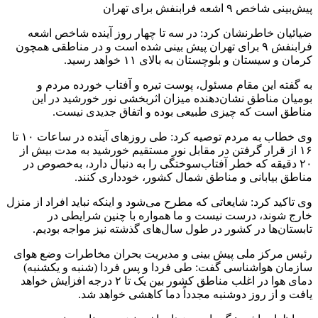
پیش‌بینی شاخص ۹ اشعه فرابنفش برای تهران
ضیائیان خاطرنشان کرد: در سه تا چهار روز آینده شاخص اشعه
فرابنفش ۹ برای تهران پیش بینی شده است و در مناطقی همچون
کرمان و سیستان و بلوچستان به بالای ۱۱ خواهد رسید.
به گفته این مقام مسئول، پوست تیره و آفتاب خورده مردم و
بومیان مناطق نشان‌دهنده میزان اثربخشی نور خورشید در این
مناطق است که چیزی طبیعی بوده و اتفاق جدیدی نیست.
وی خطاب به مردم توصیه کرد: طی روزهای آینده در ساعات ۱۰ تا
۱۶ از قرار گرفتن در مقابل نور مستقیم خورشید به مدت بیش از
۲۰ دقیقه که خطر آفتاب‌سوختگی را به دنبال دارد، به‌خصوص در
مناطق بیابانی و مناطق شمال کشور، خودداری کنند.
وی تاکید کرد: شایعاتی که مطرح می‌شود و اینکه نباید افراد از منزل
خارج شوند، درست نیست و ما همواره با چنین شرایطی در
تابستان‌ها در کشور در طول سال‌های گذشته نیز مواجه بودیم.
رئیس مرکز ملی پیش بینی و مدیریت بحران مخاطرات وضع هوای
سازمان هواشناسی گفت: طی فردا و پس فردا (شنبه و یکشنبه)
دمای هوا در اغلب مناطق کشور بین یک تا ۲ درجه افزایش خواهد
یافت و از روز دوشنبه مجدداً دما کاهشی خواهد شد.