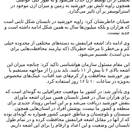
همچون زاویه تابش نور خورشید به زمین و میزان ازن موجود در
استراتوسفر بر آن تاثیر می‌گذارد.
ضیایان خاطرنشان کرد: زاویه خورشید در تابستان شکل ثابتی است
که هزاران و بلکه میلیون‌ها سال به همین شکل ادامه داشته است و
جدید نیست.
وی ادامه داد: اشعه فرابنفش به دسته‌های مختلفی از محدوده خیلی
کم و بی‌خطر تا مرحله خطرناک (که نیازمند محافظت‌هایی برای
بدن است)، تقسیم می‌شود.
این مقام مسئول سازمان هواشناسی تاکید کرد: چنانچه میزان این
اشعه بالای ۶ تا بیش از ۱۱ باشد، باید بدن را از مواجهه مستقیم با
نور خورشید محافظت و از کرم‌های ضد آفتاب، عینک‌های مخصوص
به‌ویژه در ساعات ۱۰ تا ۱۶ روز استفاده کرد.
وی یادآور شد: در کشور ما موقعیت جغرافیایی به گونه‌ای است که
برای هزاران سال در فصل تابستان همین میزان اشعه ماورای
بنفش خورشید دریافت می‌شد و بر این اساس رویداد جدیدی برای
منطقه و کشور ما نیست. پوشش افراد در استان‌هایی همچون
سیستان و بلوچستان و مناطق جنوبی کشور همواره به گونه‌ای بوده
که از آنها در مقابل اشعه فرابنفش محافظت کرده و در تمام طول
تابستان این وضعیت و این اعداد و ارقام را برای این اشعه داریم.