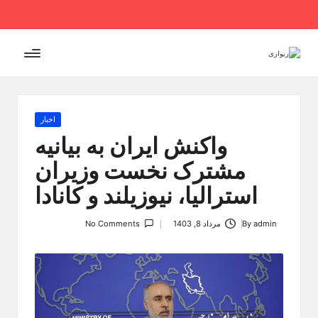
Ski
t
conten
Posted
اخبار
in
واکنش ایران به بیانیه
مشترک نخست وزیران
استرالیا، نیوزیلند و کانادا
admin
By
مرداد 8, 1403
No Comments
Posted
by