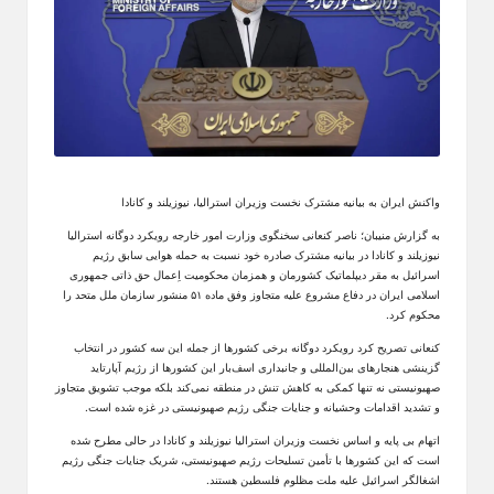
واکنش ایران به بیانیه مشترک نخست وزیران استرالیا، نیوزیلند و کانادا
به گزارش منیبان؛ ناصر کنعانی سخنگوی وزارت امور خارجه رویکرد دوگانه استرالیا
نیوزیلند و کانادا در بیانیه مشترک صادره خود نسبت به حمله هوایی سابق رژیم
اسرائیل به مقر دیپلماتیک کشورمان و همزمان محکومیت اِعمال حق ذاتی جمهوری
اسلامی ایران در دفاع مشروع علیه متجاوز وفق ماده ۵۱ منشور سازمان ملل متحد را
محکوم کرد.
کنعانی تصریح کرد رویکرد دوگانه برخی کشورها از جمله این سه کشور در انتخاب
گزینشی هنجارهای بین‌المللی و جانبداری اسف‌بار این کشورها از رژیم آپارتاید
صهیونیستی نه تنها کمکی به کاهش تنش در منطقه نمی‌کند بلکه موجب تشویق متجاوز
و تشدید اقدامات وحشیانه و جنایات جنگی رژیم صهیونیستی در غزه شده است.
اتهام بی پایه و اساس نخست وزیران استرالیا نیوزیلند و کانادا در حالی مطرح شده
است که این کشورها با تأمین تسلیحات رژیم صهیونیستی، شریک جنایات جنگی رژیم
اشغالگر اسرائیل علیه ملت مظلوم فلسطین هستند.