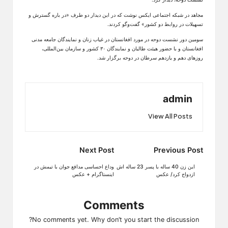
مجاهد در شبکه اجتماعی ایکس نوشت که در این دیدار دو طرف «در باره گسترش و
تسهیلات در روابط دو کشور» گفت‌وگو کردند.
سومین دور نشست دوحه در مورد افغانستان در غیاب زنان و نمایندگان جامعه مدنی
افغانستان و با حضور هیئت طالبان و نمایندگان ۳۰ کشور و سازمان بین‌المللی،
روزهای دهم و یازدهم سرطان در دوحه برگزار شد.
admin
View All Posts
Post
Next Post
Previous Post
navigation
این زن 40 ساله با پسر 23 ساله اش
وداع احساسی مدافع جوان با تیمش در
ازدواج کرد/ عکس
اینستاگرام + عکس
Comments
No comments yet. Why don’t you start the discussion?