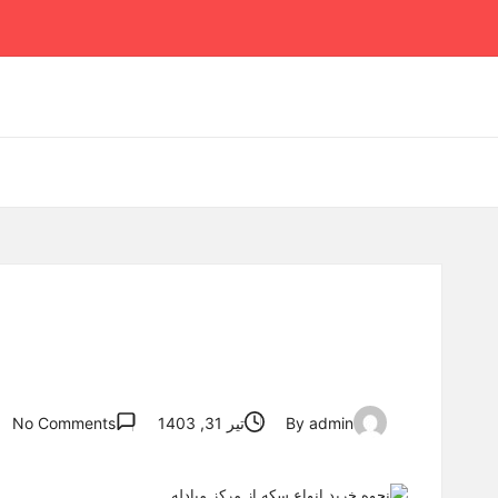
Ski
t
conten
admin
By
تیر 31, 1403
No Comments
Posted
by