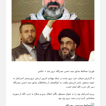
فوری؛ محافظ سابق سید حسن نصرالله ترور شد + عکس
به گزارش منیبان، فرد ترور شده در حمله پهپادی امروز ارتش تروریستی اسرائیل به
حومه دمشق، یاسر قرنبش ملقب به ابوالفضل از محافظان سابق سید حسن نصرالله
دبیر کل حزب‌ الله لبنان است.
رژیم اسرائیل وی را به عنوان مسئول یگان انتقال نیرو و سلاح به حزب‌ الله از سوریه
شناسایی کرده و در صدد ترور وی بود.