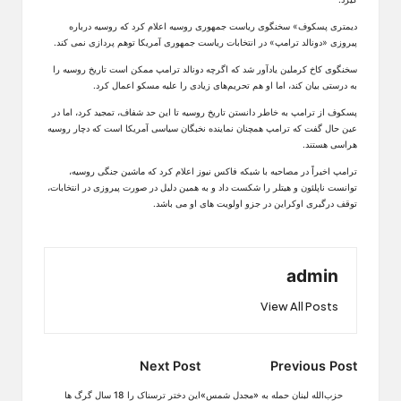
دیمتری پسکوف» سخنگوی ریاست جمهوری روسیه اعلام کرد که روسیه درباره
پیروزی «دونالد ترامپ» در انتخابات ریاست جمهوری آمریکا توهم پردازی نمی کند.
سخنگوی کاخ کرملین یادآور شد که اگرچه دونالد ترامپ ممکن است تاریخ روسیه را
به درستی بیان کند، اما او هم تحریم‌های زیادی را علیه مسکو اعمال کرد.
پسکوف از ترامپ به خاطر دانستن تاریخ روسیه تا این حد شفاف، تمجید کرد، اما در
عین حال گفت که ترامپ همچنان نماینده نخبگان سیاسی آمریکا است که دچار روسیه
هراسی هستند.
ترامپ اخیراً در مصاحبه با شبکه فاکس نیوز اعلام کرد که ماشین جنگی روسیه،
توانست ناپلئون و هیتلر را شکست داد و به همین دلیل در صورت پیروزی در انتخابات،
توقف درگیری اوکراین در جزو اولویت های او می باشد.
admin
View All Posts
Post
Next Post
Previous Post
navigation
حزب‌الله لبنان حمله به «مجدل شمس»
این دختر ترسناک را 18 سال گرگ ها