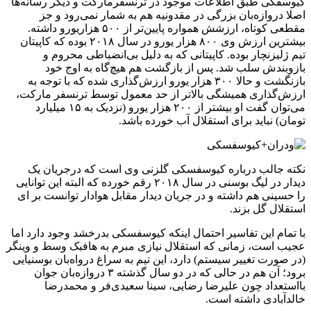
کیوسفکی طبق اطلاعات موجود در ترنسفرمارکت و دیگر رسانه‌ها
اصلا دروازه‌بان بزرگی در مقدونیه هم به شمار نمی‌رود و جز
مقطعی کوتاه، ارزشش همواره پایین‌تر از ۵۰۰ هزاریورو داشته.
بیشترین ارزش وی ۸۰۰ هزار یورو در سال ۲۰۱۸ بوده که کاپیتان
تیم ژلیزنچار بوده. کاپیتانی که به دلیل بی‌انضباطی محروم و
بازوبندش سلب شد. پس از بازگشت هم هیچ‌گاه به اوج خود
بازنگشت و حالا ۳۰۰ هزار یورو ارزش‌گذاری شده که با توجه به
ارزش‌گذاری همیشگی بالاتر از حد معمول توسط ترنسفر مارکت،
می‌توان گفت او بیشتر از ۲۰۰ هزار یورو (نزدیک به ۱۵ میلیارد
تومان) نباید برای استقلال آب خورده باشد.
نکته جالب درباره کیوسفسکی گلزنی وی است که درجریان یک
دیدار در لیگ بوسنی در سال ۲۰۱۸ رقم خورده که البته این توانایی
را حسینی هم داشته و در جریان دیدار مقابل هوادار توانست بر ای
استقلال گل بزند.
با تمام این تفاسیر احتمال اینکه کیوسفسکی بدرخشد وجود دارد اما
عجیب است، زمانی که استقلال نیازی مبرم به هافبک وسط و وینگر
(در صورت تغییر سیستم) دارد، این تیم به سراغ درواه‌بان بوسنیایی
برود؛ آن هم در حالی که در دو سال گذشته ۳ دروازه‌بان جوان
بااستعداد چون علیرضا رضایی، سینا سعیدی‌فر و محمدرضا
خالدآبادی داشته است.