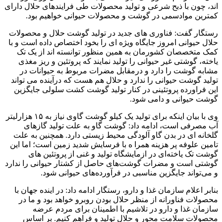
اند، چون با ذبح شرعی و تولید محصولات طی فرایندهای حلال دارای
کمترین موادسمی در گوشت و محصولات حیوانی خواهیم بود.
رستگار گفت: فناوری های جدید در تولید گوشت حلال و محصولات
حلال حیوانی امروز جایگاه ویژه ای را بخود اختصاص داده است و با
کمک متخصصان کشورمان به همین منظور توانسته اند از یک تک
یاخته، گوشتی غیر حیوانی را تولید نمایند که پروتئین و ریز مغذی
مشابه گوشت را دارد و درمقابل مضرات مربوط به حیوانات در
تولید گوشت حیوانی را ندارد و حلال هم هست که درآینده می تواند
این فراورده پروتئینی در کنار تولید گوشت کشت سلولی جایگزین
گوشت حیوانی و دامی شود.
وی با بیان اینکه برای تولید یک کیلو گوشت گاوی نیاز به ۱۵ هزارلیتر
آب مصرفی است، ادامه داد: گوشت گاو به علت تولید گازهای
گلخانه ای در بدن گاو آلودگی محیط زیستی دارد. همچنین به علت
تامین علوفه پر هزینه همرا ه با فرسایش شدید زمین است؛ اما این
گوشت تک یاخته‌ای در ازمایشگاه تولید و غنی از پروتئین های
گوشتی است و مضرات گوشت‌های حاصل از کشتار حیوانی را ندارد
و می‌تواند جایگزین مناسبی در فرآورده‌های حیوانی شود.
بنابر اعلام سازمان غذا و دارو، رستگار ادامه داد: در اینده جهان با
محصولات فناورانه از منظر حلال بودن روبرو خواهد بود و ما در
سازمان غذا و دارو در تلاشیم با اطمینان برای مردم عرضه
محصولات سلامت محور و حلال تولید و فراهم کنیم. بر اساس